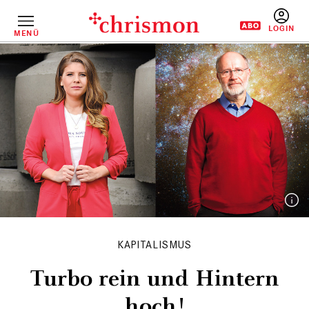
Direkt
zum
Inhalt
MENÜ
BENUTZERM
KAPITALISMUS
Turbo rein und Hintern
hoch!