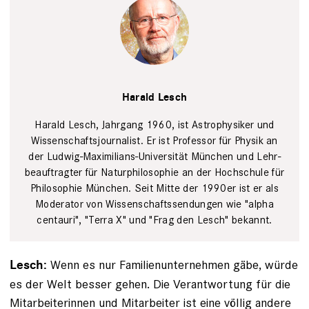
Harald
Lesch
Robert
Brembeck,
Harald Lesch
Sebastian Arlt
Harald Lesch, ­Jahrgang 1960, ist Astro­physiker und
Wissenschafts­journalist. Er ist ­Professor für Physik an
der Ludwig-­Maximilians-Uni­versität München und Lehr­
beauftragter für Natur­philosophie an der Hochschule für
Philosophie ­München. Seit Mitte der 1990er ist er als
Moderator von Wissenschafts­sendungen wie "­alpha
centauri", "Terra X" und "Frag den Lesch" bekannt.
Wenn es nur Familienunternehmen gäbe, würde
Lesch:
es der Welt besser gehen. Die Verantwortung für die
Mitarbeiterinnen und Mitarbeiter ist eine völlig andere