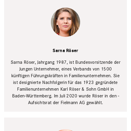
Sarna
Röser
Robert
Brembeck,
Sarna Röser
Sebastian Arlt
Sarna Röser, ­Jahrgang 1987, ist Bundesvorsitzende der
Jungen Unternehmer, eines ­Verbands von 1500
künftigen Führungskräften in Familienunternehmen. Sie
ist designierte Nachfolgerin für das 1923 gegründete
Familien­unternehmen Karl Röser & Sohn GmbH in
Baden-Württemberg. Im Juli 2020 wurde Röser in den ­
Aufsichtsrat der Fielmann AG gewählt.