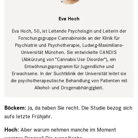
Eva
Hoch
Anatol
Kotte,
Eva Hoch
Sebastian Arlt
Eva Hoch, 50, ­ist ­Leitende Psychologin und Leiterin der
­Forschungsgruppe Cannabinoide an der ­Klinik für
Psychiatrie und Psychotherapie, Ludwig-Maximi­lians-
Universität München. Sie entwickelte ­CANDIS
(Abkürzung von "Cannabis Use Disorder"), ein
Entwöhnungsprogramm für Jugendliche und
Erwachsene. In der Suchtklinik der Universität leitet sie
die psychotherapeutische Behandlung von Patienten mit
­Alkohol- und Drogenabhängigkeit.
Ja, da haben Sie recht. Die Studie bezog sich
Böckem:
aufs letzte Frühjahr.
Aber warum nehmen manche im Moment
Hoch: