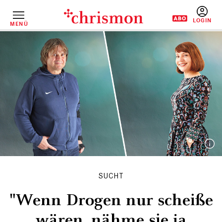
Direkt
zum
Inhalt
MENÜ
BENUTZERM
SUCHT
"Wenn Drogen nur scheiße
wären, nähme sie ja