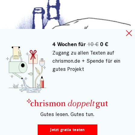
4 Wochen für
10 €
0 €
Zugang zu allen Texten auf
chrismon.de + Spende für ein
gutes Projekt
ALKOHOLISMUS
"Ich hab’ das unter Kontrolle!"
– Gutes lesen. Gutes tun.
Sie war einsam, traurig und fühlte sich nicht
gebraucht: Alkoholsucht beginnt schleichend.
Jetzt gratis testen