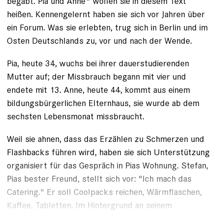
begabt. Pia und Anne* wollen sie in diesem Text
heißen. Kennengelernt haben sie sich vor Jahren über
ein Forum. Was sie erlebten, trug sich in Berlin und im
Osten Deutschlands zu, vor und nach der Wende.
Pia, heute 34, wuchs bei ihrer dauer­studierenden
Mutter auf; der Missbrauch begann mit vier und
endete mit 13. Anne, heute 44, kommt aus einem
bildungsbürgerlichen Elternhaus, sie wurde ab dem
sechsten Lebensmonat missbraucht.
Weil sie ahnen, dass das Erzählen zu Schmerzen und
Flashbacks ­führen wird, haben sie sich Unterstützung
organisiert für das Gespräch in Pias Wohnung. Stefan,
Pias bester Freund, stellt sich vor: "Ich mach das
Cate­ring." Er soll Coolpacks reichen, Wärmflaschen,
Kaffee, Tabletten. Im Hintergrund an seinem
Schreibtisch immer Pias Mann.