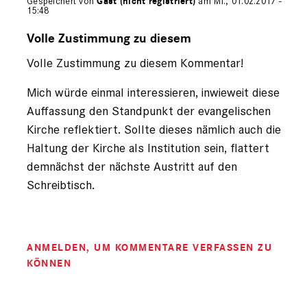
Gespeichert von
Gast (nicht registriert)
am Mi., 01.02.2017 -
15:48
Antwort
auf
Volle Zustimmung zu diesem
von
Volle Zustimmung zu diesem Kommentar!
Gast
(nicht
registriert)
Mich würde einmal interessieren, inwieweit diese
Auffassung den Standpunkt der evangelischen
Kirche reflektiert. Sollte dieses nämlich auch die
Haltung der Kirche als Institution sein, flattert
demnächst der nächste Austritt auf den
Schreibtisch.
ANMELDEN
, UM KOMMENTARE VERFASSEN ZU
KÖNNEN