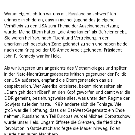
Warum eigentlich tun wir uns mit Russ­land so schwer? Ich
erinnere mich daran, dass in meiner Jugend das je eigene
Verhältnis zu den USA zum Thema der Auseinandersetzung
wurde. Meine Eltern hatten „die Amerikaner“ als Befreier erlebt.
Sie waren heilfroh, nach Flucht und Vertreibung in der
amerikanisch besetzten Zone gelandet zu sein und haben beide
nach dem Krieg bei der US-Armee Arbeit gefunden. Präsident
John F. Kennedy war ihr Held.
Als wir Jüngeren uns angesichts des Vietnamkrieges und später
in der Nato-Nachrüstungsdebatte kritisch gegenüber der Politik
der USA äußerten, empfand die Elterngeneration das als
despektierlich. Wer Amerika kritisierte, bekam nicht selten ein
„Dann geh doch rüber!“ an den Kopf geworfen und damit war die
DDR gemeint, beziehungsweise alles, was unter dem Regime der
Sowjets zu leiden hatte. 1989 änderte sich die Tonlage. Wie
groß war die Hoffnung, dass der Ost-West-­Gegensatz ein Ende
nehmen, Russland nun Teil Europas würde! Michael Gorbatschow
wurde unser Held. Ungarn öffnete die Grenzen, die friedliche
Revolution in Ostdeutschland fegte die Mauer hinweg, ­Polen
wurde zum guten Nachbarn.