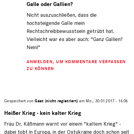
auf
Galle oder Gallien?
von
Nicht auszuschließen, dass die
Gast
(nicht
hochsteigende Galle mein
registriert)
Rechtschreibbewusstsein getrübt hat.
Vielleicht war es aber auch: "Ganz Gallien?
Nein!"
ANMELDEN
, UM KOMMENTARE VERFASSEN
ZU KÖNNEN
Gespeichert von
Gast (nicht registriert)
am Mo., 30.01.2017 - 16:06
Heißer Krieg - kein kalter Krieg
Frau Dr. Käßmann warnt vor einem "kaltem Krieg" -
dabei tobt in Europa, in der Ostukraine doch schon seit