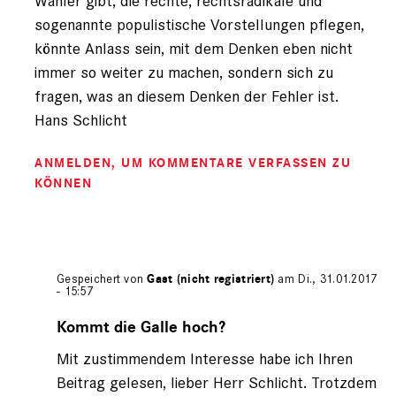
Wähler gibt, die rechte, rechtsradikale und
sogenannte populistische Vorstellungen pflegen,
könnte Anlass sein, mit dem Denken eben nicht
immer so weiter zu machen, sondern sich zu
fragen, was an diesem Denken der Fehler ist.
Hans Schlicht
ANMELDEN
, UM KOMMENTARE VERFASSEN ZU
KÖNNEN
Gespeichert von
Gast (nicht registriert)
am Di., 31.01.2017
- 15:57
Antwort
auf
Kommt die Galle hoch?
von
Mit zustimmendem Interesse habe ich Ihren
Gast
(nicht
Beitrag gelesen, lieber Herr Schlicht. Trotzdem
registriert)