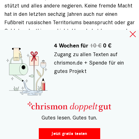
stützt und alles andere negieren. Keine fremde Macht
hat in den letzten sechzig Jahren auch nur einen
Fußbreit russischen Territoriums beansprucht oder gar
Soldaten dorthin geschickt. Umgekehrt kann man das
leider nicht behaupten. Russische Soldaten stehen in
4 Wochen für
10 €
0 €
der Republik Moldau, in der Ukraine, in Georgien. Was
Zugang zu allen Texten auf
haben die denn dort verloren? Warum sorgen Sie sich
chrismon.de + Spende für ein
mehr um Russland als um die Ukraine? Finden Sie es in
gutes Projekt
Ordnung, wenn Kyrill Menschenrechte als unrussisch
verurteilt etc.? Fragen über Fragen, die ein
friedensbewegtes Herz scheinbar nicht interessieren
dürfen und einer Politik auf dem Rücken der
Schwächeren Vorschub leisten.
– Gutes lesen. Gutes tun.
ANMELDEN
, UM KOMMENTARE VERFASSEN ZU
KÖNNEN
Jetzt gratis testen