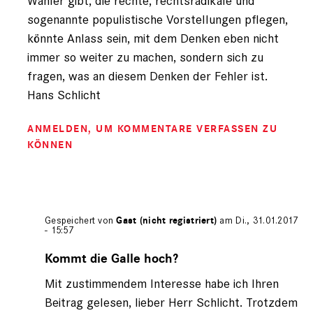
Wähler gibt, die rechte, rechtsradikale und
sogenannte populistische Vorstellungen pflegen,
könnte Anlass sein, mit dem Denken eben nicht
immer so weiter zu machen, sondern sich zu
fragen, was an diesem Denken der Fehler ist.
Hans Schlicht
ANMELDEN
, UM KOMMENTARE VERFASSEN ZU
KÖNNEN
Gespeichert von
Gast (nicht registriert)
am Di., 31.01.2017
- 15:57
Antwort
auf
Kommt die Galle hoch?
von
Mit zustimmendem Interesse habe ich Ihren
Gast
(nicht
Beitrag gelesen, lieber Herr Schlicht. Trotzdem
registriert)