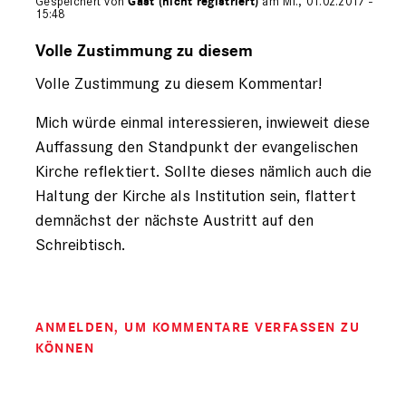
Gespeichert von
Gast (nicht registriert)
am Mi., 01.02.2017 -
15:48
Antwort
auf
Volle Zustimmung zu diesem
von
Volle Zustimmung zu diesem Kommentar!
Gast
(nicht
registriert)
Mich würde einmal interessieren, inwieweit diese
Auffassung den Standpunkt der evangelischen
Kirche reflektiert. Sollte dieses nämlich auch die
Haltung der Kirche als Institution sein, flattert
demnächst der nächste Austritt auf den
Schreibtisch.
ANMELDEN
, UM KOMMENTARE VERFASSEN ZU
KÖNNEN