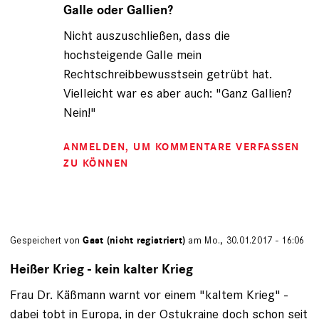
auf
Galle oder Gallien?
von
Nicht auszuschließen, dass die
Gast
(nicht
hochsteigende Galle mein
registriert)
Rechtschreibbewusstsein getrübt hat.
Vielleicht war es aber auch: "Ganz Gallien?
Nein!"
ANMELDEN
, UM KOMMENTARE VERFASSEN
ZU KÖNNEN
Gespeichert von
Gast (nicht registriert)
am Mo., 30.01.2017 - 16:06
Heißer Krieg - kein kalter Krieg
Frau Dr. Käßmann warnt vor einem "kaltem Krieg" -
dabei tobt in Europa, in der Ostukraine doch schon seit