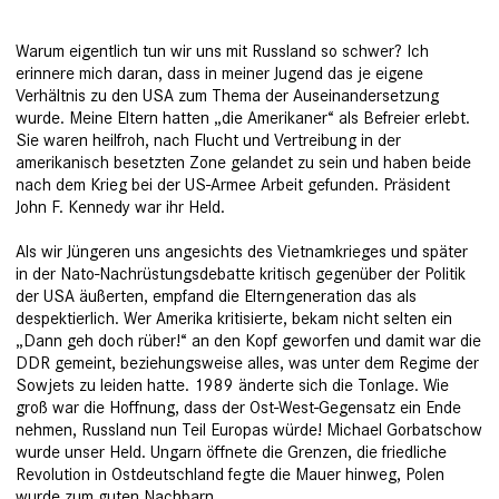
Warum eigentlich tun wir uns mit Russ­land so schwer? Ich
erinnere mich daran, dass in meiner Jugend das je eigene
Verhältnis zu den USA zum Thema der Auseinandersetzung
wurde. Meine Eltern hatten „die Amerikaner“ als Befreier erlebt.
Sie waren heilfroh, nach Flucht und Vertreibung in der
amerikanisch besetzten Zone gelandet zu sein und haben beide
nach dem Krieg bei der US-Armee Arbeit gefunden. Präsident
John F. Kennedy war ihr Held.
Als wir Jüngeren uns angesichts des Vietnamkrieges und später
in der Nato-Nachrüstungsdebatte kritisch gegenüber der Politik
der USA äußerten, empfand die Elterngeneration das als
despektierlich. Wer Amerika kritisierte, bekam nicht selten ein
„Dann geh doch rüber!“ an den Kopf geworfen und damit war die
DDR gemeint, beziehungsweise alles, was unter dem Regime der
Sowjets zu leiden hatte. 1989 änderte sich die Tonlage. Wie
groß war die Hoffnung, dass der Ost-West-­Gegensatz ein Ende
nehmen, Russland nun Teil Europas würde! Michael Gorbatschow
wurde unser Held. Ungarn öffnete die Grenzen, die friedliche
Revolution in Ostdeutschland fegte die Mauer hinweg, ­Polen
wurde zum guten Nachbarn.