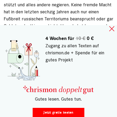
stützt und alles andere negieren. Keine fremde Macht
hat in den letzten sechzig Jahren auch nur einen
Fußbreit russischen Territoriums beansprucht oder gar
Soldaten dorthin geschickt. Umgekehrt kann man das
leider nicht behaupten. Russische Soldaten stehen in
4 Wochen für
10 €
0 €
der Republik Moldau, in der Ukraine, in Georgien. Was
Zugang zu allen Texten auf
haben die denn dort verloren? Warum sorgen Sie sich
chrismon.de + Spende für ein
mehr um Russland als um die Ukraine? Finden Sie es in
gutes Projekt
Ordnung, wenn Kyrill Menschenrechte als unrussisch
verurteilt etc.? Fragen über Fragen, die ein
friedensbewegtes Herz scheinbar nicht interessieren
dürfen und einer Politik auf dem Rücken der
Schwächeren Vorschub leisten.
– Gutes lesen. Gutes tun.
ANMELDEN
, UM KOMMENTARE VERFASSEN ZU
KÖNNEN
Jetzt gratis testen