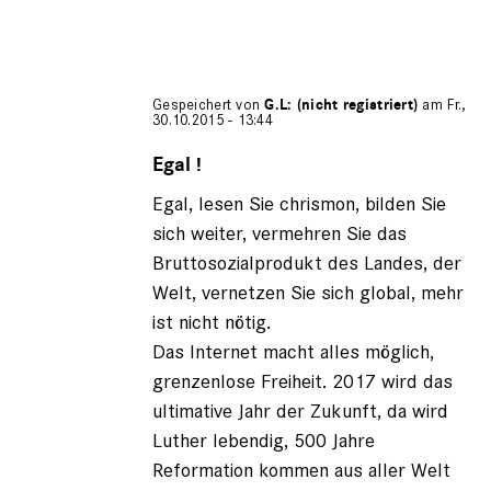
Gespeichert von
G.L: (nicht registriert)
am Fr.,
30.10.2015 - 13:44
Antwort
auf
Egal !
von
Egal, lesen Sie chrismon, bilden Sie
Iwan
der
sich weiter, vermehren Sie das
Schre…
Bruttosozialprodukt des Landes, der
(nicht
Welt, vernetzen Sie sich global, mehr
registriert)
ist nicht nötig.
Das Internet macht alles möglich,
grenzenlose Freiheit. 2017 wird das
ultimative Jahr der Zukunft, da wird
Luther lebendig, 500 Jahre
Reformation kommen aus aller Welt