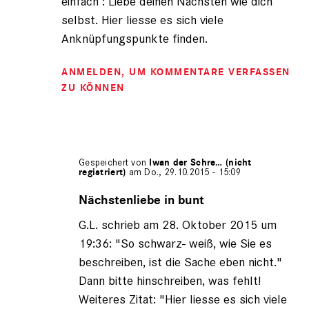
einfach : Liebe deinen Nächsten wie dich
selbst. Hier liesse es sich viele
Anknüpfungspunkte finden.
ANMELDEN
, UM KOMMENTARE VERFASSEN
ZU KÖNNEN
Gespeichert von
Iwan der Schre… (nicht
registriert)
am Do., 29.10.2015 - 15:09
Antwort
auf
Nächstenliebe in bunt
von
G.L. schrieb am 28. Oktober 2015 um
G.L.
(nicht
19:36: "So schwarz- weiß, wie Sie es
registriert)
beschreiben, ist die Sache eben nicht."
Dann bitte hinschreiben, was fehlt!
Weiteres Zitat: "Hier liesse es sich viele