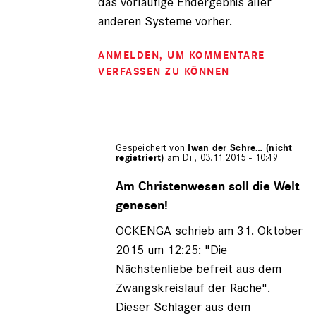
das vorläufige Endergebnis aller
anderen Systeme vorher.
ANMELDEN
, UM KOMMENTARE
VERFASSEN ZU KÖNNEN
Gespeichert von
Iwan der Schre… (nicht
registriert)
am Di., 03.11.2015 - 10:49
Antwort
auf
Am Christenwesen soll die Welt
von
genesen!
OCKENGA
(nicht
OCKENGA schrieb am 31. Oktober
registriert)
2015 um 12:25: "Die
Nächstenliebe befreit aus dem
Zwangskreislauf der Rache".
Dieser Schlager aus dem