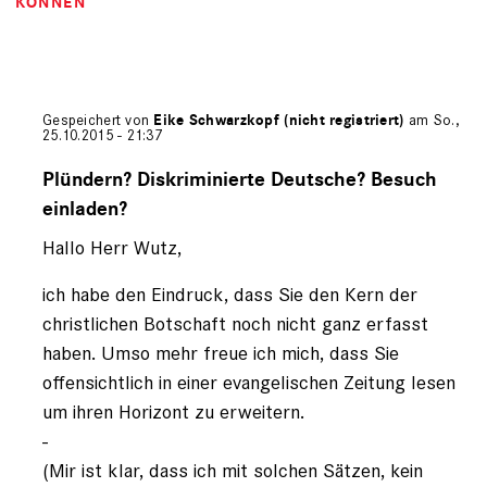
KÖNNEN
Gespeichert von
Eike Schwarzkopf (nicht registriert)
am So.,
25.10.2015 - 21:37
Antwort
auf
Plündern? Diskriminierte Deutsche? Besuch
von
einladen?
Christian
Wutz
Hallo Herr Wutz,
(nicht
registriert)
ich habe den Eindruck, dass Sie den Kern der
christlichen Botschaft noch nicht ganz erfasst
haben. Umso mehr freue ich mich, dass Sie
offensichtlich in einer evangelischen Zeitung lesen
um ihren Horizont zu erweitern.
-
(Mir ist klar, dass ich mit solchen Sätzen, kein