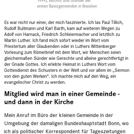
1999), Bischof und Gründer der
ersten Basisgemeinden in Brasilien
Es war nicht nur einer, der mich faszinierte. Ich las Paul Tillich,
Rudolf Bultmann und Karl Barth, kam auf weiteren Wegen zu
Adolf von Harnack, Friedrich Schleiermacher und letztlich zu
Martin Luther. Ich fand mich sofort wieder im Wort vom
Priestertum aller Glaubenden oder in Luthers Wittenberger
Vorlesung zum Römerbrief mit dem Wort, wir Menschen seien
gleicher­maßen Sünder wie Gerechte und alleine gerechtfertigt in
der ­Gnade Gottes. Ich erlebte Heimat in Luthers Wort vom
Gottesdienst des Schusters in der Welt und vor allem im „Sermon
von den guten Werken“. Ich machte mich auf den Weg, ein
evange­lischer Christ zu werden.
Mitglied wird man in einer Gemeinde -
und dann in der Kirche
Mein Anruf im Büro der kleinen Gemeinde in der
Umgebung der damaligen Bundeshauptstadt Bonn, wo
ich als politischer Korrespondent für Tageszeitungen