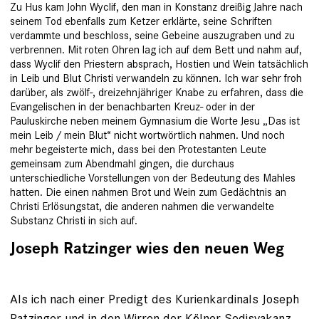
Zu Hus kam John Wyclif, den man in Konstanz dreißig Jahre nach
seinem Tod ebenfalls zum Ketzer erklärte, seine Schriften
verdammte und beschloss, seine Gebeine auszugraben und zu
verbrennen. Mit roten Ohren lag ich auf dem Bett und nahm auf,
dass Wyclif den Priestern absprach, Hostien und Wein tatsächlich
in Leib und Blut Christi verwandeln zu können. Ich war sehr froh
darüber, als zwölf-, dreizehnjähriger Knabe zu erfahren, dass die
Evangelischen in der benachbarten Kreuz- oder in der
Pauluskirche neben meinem Gymnasium die Worte Jesu „Das ist
mein Leib / mein Blut“ nicht wortwörtlich nahmen. Und noch
mehr begeisterte mich, dass bei den Protestanten Leute
gemeinsam zum Abendmahl gingen, die durchaus
unterschiedliche Vorstellungen von der Bedeutung des Mahles
hatten. Die einen nahmen Brot und Wein zum Gedächtnis an
Christi Erlösungstat, die anderen nahmen die verwandelte
Substanz Christi in sich auf.
Joseph Ratzinger wies den neuen Weg
Als ich nach einer Predigt des Kurienkardinals Joseph
Ratzinger und in den Wirren der Kölner Sedisvakanz,