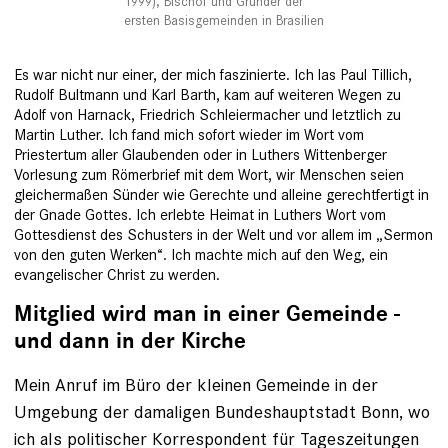
1999), Bischof und Gründer der
ersten Basisgemeinden in Brasilien
Es war nicht nur einer, der mich faszinierte. Ich las Paul Tillich,
Rudolf Bultmann und Karl Barth, kam auf weiteren Wegen zu
Adolf von Harnack, Friedrich Schleiermacher und letztlich zu
Martin Luther. Ich fand mich sofort wieder im Wort vom
Priestertum aller Glaubenden oder in Luthers Wittenberger
Vorlesung zum Römerbrief mit dem Wort, wir Menschen seien
gleicher­maßen Sünder wie Gerechte und alleine gerechtfertigt in
der ­Gnade Gottes. Ich erlebte Heimat in Luthers Wort vom
Gottesdienst des Schusters in der Welt und vor allem im „Sermon
von den guten Werken“. Ich machte mich auf den Weg, ein
evange­lischer Christ zu werden.
Mitglied wird man in einer Gemeinde -
und dann in der Kirche
Mein Anruf im Büro der kleinen Gemeinde in der
Umgebung der damaligen Bundeshauptstadt Bonn, wo
ich als politischer Korrespondent für Tageszeitungen