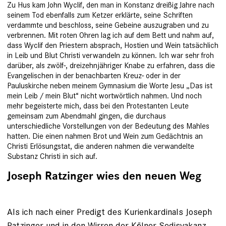
Zu Hus kam John Wyclif, den man in Konstanz dreißig Jahre nach
seinem Tod ebenfalls zum Ketzer erklärte, seine Schriften
verdammte und beschloss, seine Gebeine auszugraben und zu
verbrennen. Mit roten Ohren lag ich auf dem Bett und nahm auf,
dass Wyclif den Priestern absprach, Hostien und Wein tatsächlich
in Leib und Blut Christi verwandeln zu können. Ich war sehr froh
darüber, als zwölf-, dreizehnjähriger Knabe zu erfahren, dass die
Evangelischen in der benachbarten Kreuz- oder in der
Pauluskirche neben meinem Gymnasium die Worte Jesu „Das ist
mein Leib / mein Blut“ nicht wortwörtlich nahmen. Und noch
mehr begeisterte mich, dass bei den Protestanten Leute
gemeinsam zum Abendmahl gingen, die durchaus
unterschiedliche Vorstellungen von der Bedeutung des Mahles
hatten. Die einen nahmen Brot und Wein zum Gedächtnis an
Christi Erlösungstat, die anderen nahmen die verwandelte
Substanz Christi in sich auf.
Joseph Ratzinger wies den neuen Weg
Als ich nach einer Predigt des Kurienkardinals Joseph
Ratzinger und in den Wirren der Kölner Sedisvakanz,