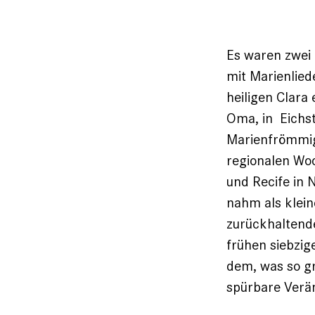
Es waren zwei 
mit Marienlied
heiligen Clara
Oma, in Eichst
Marienfrömmigk
regionalen Wo
und Recife in 
nahm als klein
zurückhaltende
frühen siebzig
dem, was so gr
spürbare Verä