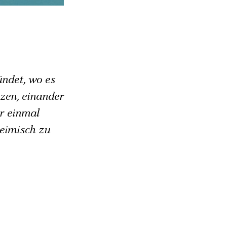
ündet, wo es
tzen, einander
r einmal
heimisch zu