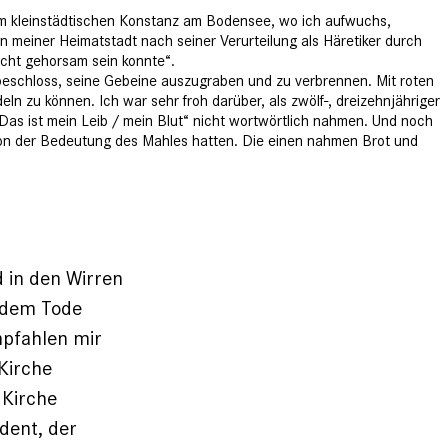
s im kleinstädtischen Konstanz am Bodensee, wo ich aufwuchs,
n meiner Heimatstadt nach seiner Verurteilung als ­Häretiker durch
icht gehorsam sein konnte“.
 beschloss, seine Gebeine auszugraben und zu verbrennen. Mit roten
ln zu können. Ich war sehr froh darüber, als zwölf-, dreizehnjähriger
as ist mein Leib / mein Blut“ nicht wortwörtlich nahmen. Und noch
von der Bedeutung des Mahles hatten. Die einen nahmen Brot und
d in den Wirren
h dem Tode
mpfahlen mir
Kirche
 Kirche
ident, der