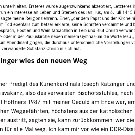
ern unterhielten. Ersteres wurde augenzwinkernd akzeptiert, Letztere
früh ein Interesse an Leben und Sterben des Jan Hus, am 6. Juli 1415 i
sagte meine Religionslehrerin. Einer, „der dem Papst und der Kirche n
em Tod ebenfalls zum Ketzer erklärte, seine Schriften verdammte und
sprach, Hostien und Wein tatsächlich in Leib und Blut Christi verwande
- oder in der Pauluskirche neben meinem Gymnasium die Worte Jesu „D
zum Abendmahl gingen, die durchaus unterschiedliche Vorstellungen 
verwandelte Substanz Christi in sich auf.
zinger wies den neuen Weg
iner Predigt des Kurienkardinals Joseph Ratzinger un
isvakanz, also des verwaisten Bischofsstuhles, nac
al Höffners 1987 mit meiner Geduld am Ende war, e
chen Weggefährten, höchstens aus der katholischen ­
er austritt, sagten sie, kann zurückkommen; wer die
in für alle Mal weg. Ich kam mir vor wie ein DDR-Diss