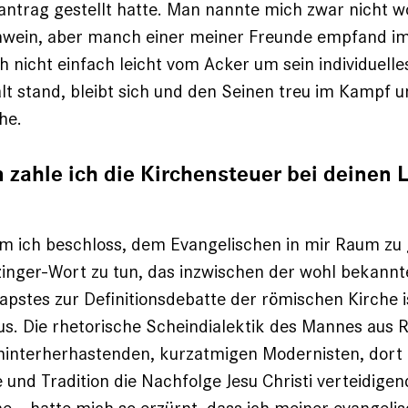
antrag gestellt hatte. Man nannte mich zwar nicht w
ein, aber manch einer meiner Freunde empfand im S
 nicht einfach leicht vom Acker um sein individuelle
lt stand, bleibt sich und den Seinen treu im Kampf 
he.
zahle ich die Kirchensteuer bei deinen 
m ich beschloss, dem Evangelischen in mir Raum zu 
inger-Wort zu tun, das inzwischen der wohl bekannt
apstes zur Definitionsdebatte der römischen Kirche is
us. Die rhetorische Scheindialektik des Mannes aus R
hinterherhastenden, kurzatmigen Modernisten, dort d
und Tradition die Nachfolge Jesu Christi verteidigend
e – hatte mich so erzürnt, dass ich meiner evangeli