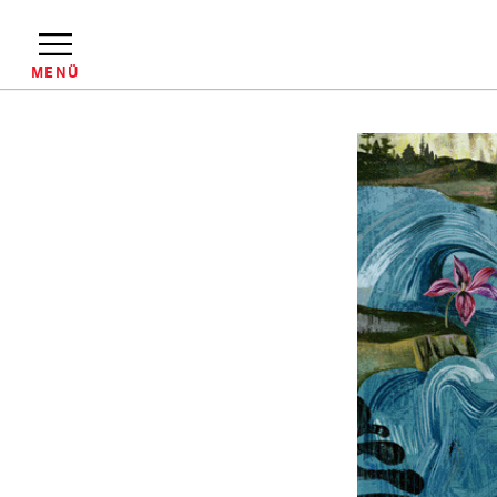
Direkt
zum
Inhalt
MENÜ
Pfadnavigation