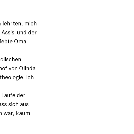
 lehrten, mich
 Assisi und der
liebte Oma.
e
holischen
hof von Olinda
theologie. Ich
m Laufe der
ss sich aus
en war, kaum