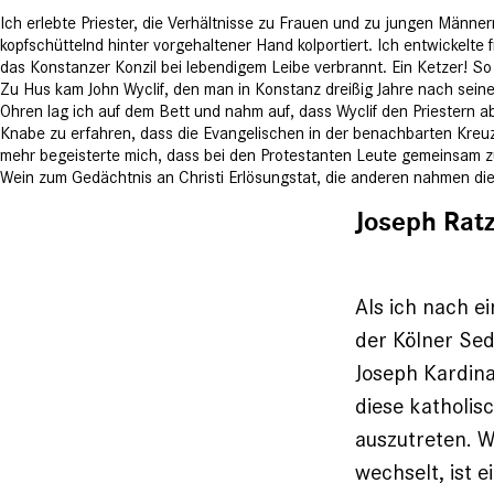
Ich erlebte Priester, die Verhältnisse zu Frauen und zu jungen Männ
kopfschüttelnd hinter vorgehaltener Hand kolportiert. Ich entwickelte 
das Konstanzer Konzil bei lebendigem Leibe verbrannt. Ein Ketzer! So 
Zu Hus kam John Wyclif, den man in Konstanz dreißig Jahre nach sein
Ohren lag ich auf dem Bett und nahm auf, dass Wyclif den Priestern ab
Knabe zu erfahren, dass die Evangelischen in der benachbarten Kreuz
mehr begeisterte mich, dass bei den Protestanten Leute gemeinsam 
Wein zum Gedächtnis an Christi Erlösungstat, die anderen nahmen die 
Joseph Rat
Als ich nach e
der Kölner Sed
Joseph Kardin
diese katholis
auszutreten. W
wechselt, ist e