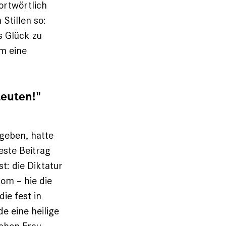
ortwörtlich
tillen so:
s Glück zu
um eine
Leuten!"
geben, hatte
este Beitrag
t: die Diktatur
om – hie die
ie fest in
e eine hei­lige
schen Frau