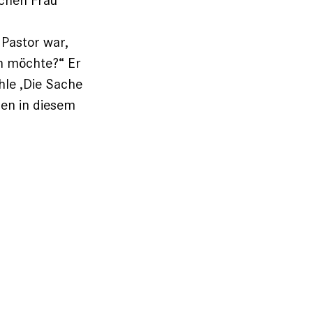
 Pastor war,
n möchte?“ Er
hle ‚Die Sache
nen in diesem