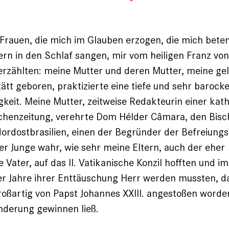
Frauen, die mich im Glauben erzogen, die mich beten
ern in den Schlaf sangen, mir vom heiligen Franz von
 erzählten: meine Mutter und deren Mutter, meine ge
ätt geboren, praktizierte eine tiefe und sehr barock
eit. Meine Mutter, zeitweise Redakteurin einer kat
chenzeitung, verehrte Dom Hélder Câmara, den Bisc
Nordostbrasilien, einen der Begründer der Befreiungs
er Junge wahr, wie sehr meine Eltern, auch der eher
 Vater, auf das II. Vatikanische Konzil hofften und i
er Jahre ihrer Enttäuschung Herr werden mussten, da
oßartig von Papst Johannes XXIII. angestoßen ­word
nderung gewinnen ließ.