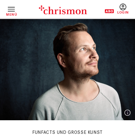
Direkt
zum
Inhalt
MENÜ
BENUTZERM
FUNFACTS UND GROSSE KUNST