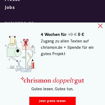
Jobs
Redaktion
4 Wochen für
10 €
0 €
Zugang zu allen Texten auf
chrismon.de + Spende für ein
gutes Projekt
In Zusammenarbeit mit
evangelisch.de
© chrismon.de 2001 - 2026
– Gutes lesen. Gutes tun.
Alle Rechte vorbehalten.
Jetzt gratis testen