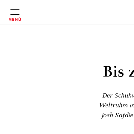
Direkt
zum
Inhalt
MENÜ
Pfadnavigation
Bis 
Der Schuh
Weltruhm im 
Josh Safdie