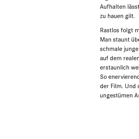
Aufhalten läss
zu hauen gilt.
Rastlos folgt 
Man staunt übe
schmale junge 
auf dem realen
erstaunlich we
So enervierend
der Film. Und 
ungestümen Amb