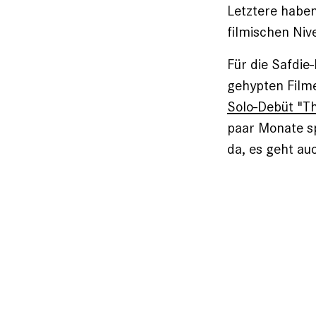
Letztere haben
filmischen Nive
Für die Safdie
gehypten Film
Solo-Debüt "T
paar Monate sp
da, es geht au