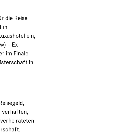
r die Reise
 in
Luxushotel ein,
w) – Ex-
er im Finale
sterschaft in
Reisegeld,
n verhaften,
 verheirateten
rschaft.