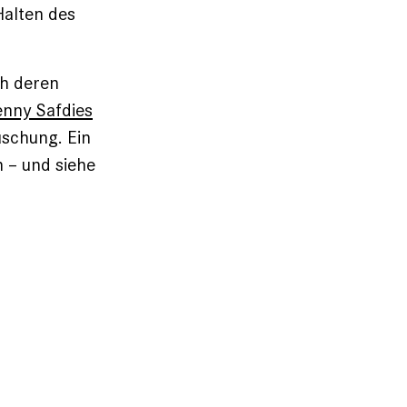
Halten des
ch deren
nny Safdies
uschung. Ein
 – und siehe