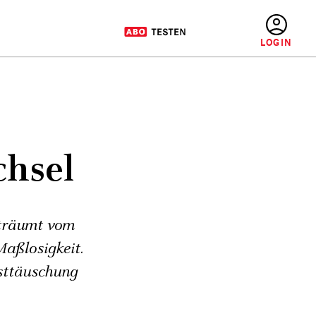
BENUTZERMENÜ
chsel
träumt vom
Maßlosigkeit.
bsttäuschung