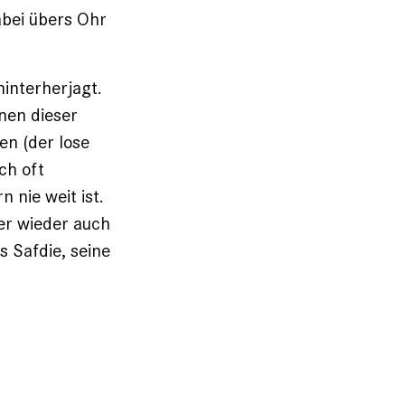
abei übers Ohr
interherjagt.
nen dieser
en (der lose
ch oft
 nie weit ist.
er wieder auch
s Safdie, seine