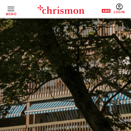
Direkt
zum
Inhalt
MENÜ
BENUTZERM