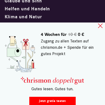
Glaube und Sinn
Helfen und Handeln
Klima und Natur
Körper und Seele
Kultur und Unterhaltung
4 Wochen für
10 €
0 €
Politik und Gesellschaft
Zugang zu allen Texten auf
chrismon.de + Spende für ein
Trauern und Trösten
gutes Projekt
Impressum
Datenschutz
– Gutes lesen. Gutes tun.
Kontakt
AGB doppeltgut
Jetzt gratis testen
Widerrufsrecht