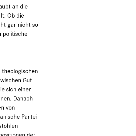
aubt an die
t. Ob die
cht gar nicht so
 politische
 theologischen
zwischen Gut
e sich einer
ienen. Danach
en von
anische Partei
stohlen
positionen der