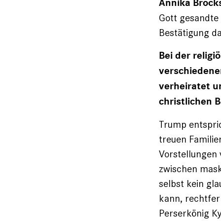
Annika Brock
Gott gesandte E
Bestätigung da
Bei der relig
verschiedener
verheiratet u
christlichen
Trump entspri
treuen Familie
Vorstellungen 
zwischen masku
selbst kein gl
kann, rechtfert
Perserkönig Ky