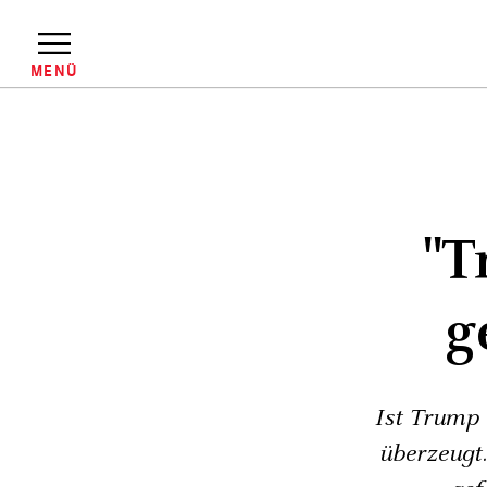
Direkt
zum
Inhalt
MENÜ
Pfadnavigation
"T
g
Ist Trump 
überzeugt.