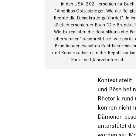
in den USA. 2021 erschien ihr Buch
Talkshow Talk
"Amerikas Gotteskrieger. Wie die Religi
Show
Deutschland
Rechte die Demokratie gefährdet". In ih
Imago /
kürzlich erschienen Buch "Die Brandstift
Ullstein Bild
Wie Extremisten die Republikanische Par
übernahmen" beschreibt sie, wie porös 
Brandmauer zwischen Rechtsextremis
und Konservatismus in der Republikanis
Partei seit Jahrzehnten ist.
Kontext stell
und Böse befin
Rhetorik rund 
können nicht n
Dämonen beses
unterstützt di
worden sei. Mo