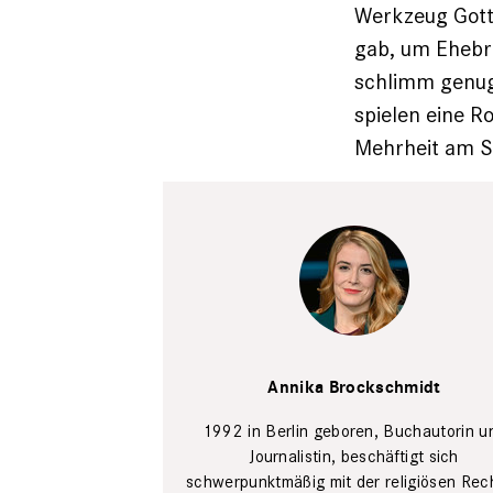
Werkzeug Gotte
gab, um Ehebr
schlimm genug,
spielen eine R
Mehrheit am S
Annika
Brockschmidt
Annika Brockschmidt
(Historikerin)
4. Januar
2022 in
1992 in Berlin geboren, Buchautorin u
"Markus
Journalistin, beschäftigt sich
Lanz", ZDF TV
schwerpunktmäßig mit der religiösen Rec
Fernsehen