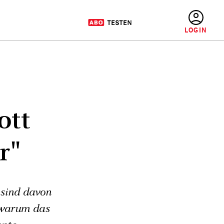
BENUTZERMENÜ
ott
r"
 sind davon
, warum das