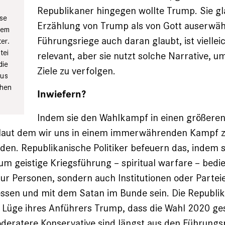
Republikaner hingegen wollte Trump. Sie gl
öse
Erzählung von Trump als von Gott auserwähl
rem
Führungsriege auch daran glaubt, ist viellei
er.
tei
relevant, aber sie nutzt solche Narrative, um
die
Ziele zu verfolgen.
mus
chen
Inwiefern?
Indem sie den Wahlkampf in einen größeren
t, laut dem wir uns in einem immerwährenden Kampf 
den. Republikanische Politiker befeuern das, indem si
um geistige Kriegsführung – spiritual warfare – bed
ur Personen, sondern auch Institutionen oder Partei
sen und mit dem Satan im Bunde sein. Die Republik
e Lüge ihres Anführers Trump, dass die Wahl 2020 ge
deratere Konservative sind längst aus den Führungs