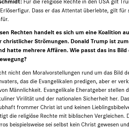
Für die religiöse Rechte in den USA gilt Tr
schmidt:
rlöserfigur. Dass er das Attentat überlebte, gilt für s
für.
iösen Rechten handelt es sich um eine Koalition a
 christlicher Strömungen. Donald Trump ist zum
nd hatte mehrere Affären. Wie passt das ins Bild 
 Bewegung?
cht nicht den Moralvorstellungen rund um das Bild 
nvaters, das die Evangelikalen predigen, aber er verk
von Männlichkeit. Evangelikale Eheratgeber stellen 
liner Virilität und der nationalen Sicherheit her. D
aubhaft frommer Christ ist und keinen Lieblingsbibelve
igt die religiöse Rechte mit biblischen Vergleichen. 
ros beispielsweise sei selbst kein Christ gewesen un