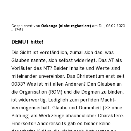
Gespeichert von
Ockenga (nicht registriert)
am Di., 05.09.2023
- 12:51
Antwort
auf
DEMUT bitte!
von
Die Sicht ist verständlich, zumal sich das, was
wolfgang
(nicht
Glauben nannte, sich selbst widerlegt. Das AT als
registriert)
Vorläufer des NT? Beider Inhalte und Werte sind
miteinander unvereinbar. Das Christentum erst seit
0033? Was ist mit allen Anderen? Den Glauben an
die Organisation (ROM) und die Dogmen zu binden,
ist widerwertig. Lediglich zum perfiden Macht-
Vermögenserhalt. Glaube und Dummheit (>> ohne
Bildung) als Werkzeuge abscheulicher Charaktere.
Einerseits!! Andererseits gab es bisher keine