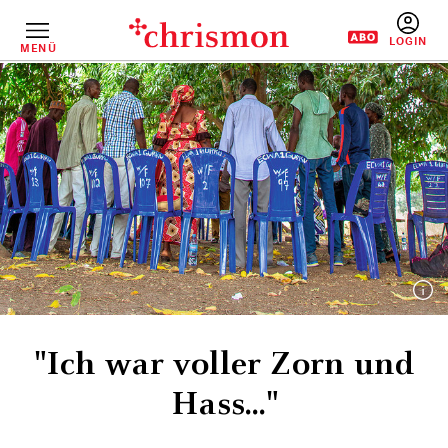
Direkt
zum
Inhalt
MENÜ
BENUTZERM
"Ich war voller Zorn und
Hass..."