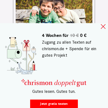
4 Wochen für
10 €
0 €
Zugang zu allen Texten auf
chrismon.de + Spende für ein
gutes Projekt
GESCHICHTEN AUS BETHEL
Komm, ich helf dir!
Luckas hat viel Energie, Max ist ruhig
und verträumt. An der Betheler
Topehlen-Förderschule lernen die
– Gutes lesen. Gutes tun.
Freunde nicht nur Mathe und
Deutsch, sondern auch, einander zu
Jetzt gratis testen
unterstützen