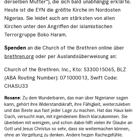
derselben Mutter“), die sich bald unabhängig erklärte.
Heute ist die EYN die größte Kirche im Nordosten
Nigerias. Sie leidet auch am stärks­ten von allen
Kirchen unter den Angriffen der islamistischen
Terrorgruppe Boko Haram.
an die Church of the Brethren online über
Spenden
brethren.org
oder per Auslandsüberweisung an:
Church of the Brethren. Inc., Kto: 5330015065, BLZ
(ABA ­Routing Number): 071000013, Swift Code:
CHASU33
: Zu dem Wunderbaren, das man über Nigerianer sagen
Roxane
kann, gehört ihre Widerstandskraft, ihre Fähigkeit, weiterzuleben
und das Beste aus fast jeder Lage zu machen. Hat das Haus kein
Dach, versucht man, mit irgendeinem Blech klarzukommen. Sie
überleben mit wenigem, und schon dabei hilft vielen ihr ­Glaube an
Gott und Jesus Christus so sehr, dass sie weitermachen können,
ohne an Vergeltung zu denken. Andere hegen Rachegefühle.