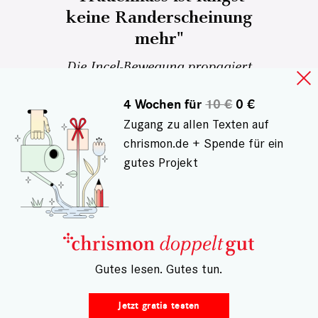
keine Randerscheinung
mehr"
Die Incel-Bewegung propagiert
radikale Männlichkeit und
Frauenverachtung. Was tun, wenn
4 Wochen für
10 €
0 €
der eigene Sohn damit
Zugang zu allen Texten auf
sympathisiert? Interview mit dem
chrismon.de + Spende für ein
Sozialpsychologen Rolf Pohl
gutes Projekt
Monja Stolz
8
– Gutes lesen. Gutes tun.
Jetzt gratis testen