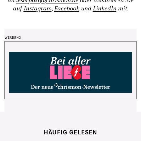
an
leserpost@chrismon.de
oder diskutieren Sie
auf
Instagram
,
Facebook
und
LinkedIn
mit.
HÄUFIG GELESEN