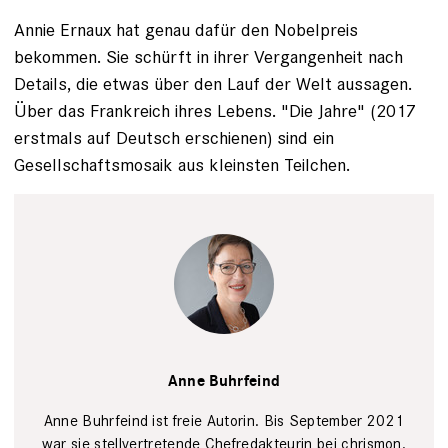
Annie Ernaux hat genau dafür den Nobelpreis
bekommen. Sie schürft in ihrer Vergangenheit nach
Details, die etwas über den Lauf der Welt aussagen.
Über das Frankreich ihres Lebens. "Die Jahre" (2017
erstmals auf Deutsch erschienen) sind ein
Gesellschaftsmosaik aus kleinsten Teilchen.
Portrait Anne
Buhrfeind,
Anne Buhrfeind
chrismon
stellvertretende
Chefredakteurin
Lena
Anne Buhrfeind ist freie Autorin. Bis September 2021
Uphoff
war sie stellvertretende Chefredakteurin bei chrismon.