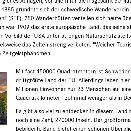
 gibt es Auflagen, vor allem für die insgesamt 30 Na
 1885 gründete sich der schwedische Wanderverein
en" (STF), 250 Wanderhütten verteilen sich heute üb
 war 1909 das erste europäische Land, das seine st
 Vorbild der USA unter strengen Naturschutz stellte
pielsweise das Zelten streng verboten. "Weicher Touris
 Zeitgeistphänomen.
Mit fast 450000 Quadratmetern ist Schweden
drittgrößte Land der EU. Allerdings leben hier
Millionen Einwohner nur 23 Menschen auf ei
Quadratkilometer - zehnmal weniger als in De
Es gibt also viel zu entdecken in diesem Land 
noch eine Zahl, 270000 Inseln. Der großforma
bebilderte Band bietet einen schönen Überbli