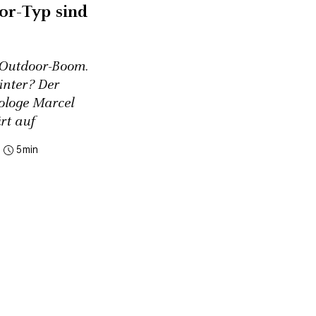
or-Typ sind
 Outdoor-Boom.
inter? Der
ologe Marcel
ärt auf
5