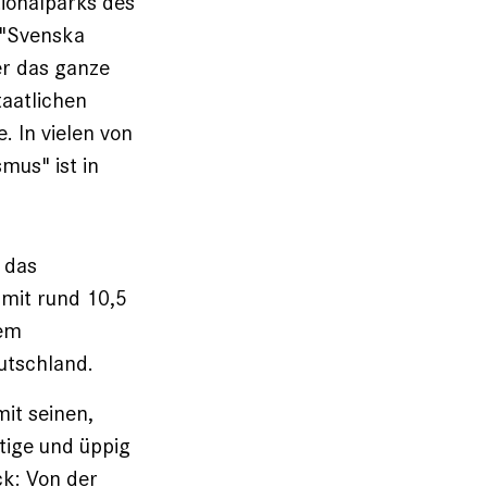
tionalparks des
 "Svenska
er das ganze
aatlichen
. In vielen von
mus" ist in
 das
 mit rund 10,5
nem
utschland.
mit seinen,
tige und üppig
ck: Von der