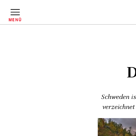
Direkt
zum
Inhalt
MENÜ
Pfadnavigation
D
Schweden is
verzeichnet