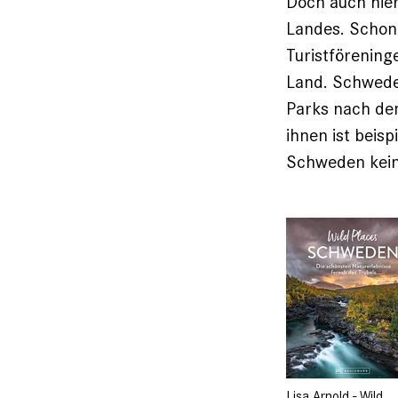
Doch auch hier
Landes. Schon
Turistförening
Land. Schweden
Parks nach dem
ihnen ist beis
Schweden kein
Lisa Arnold - Wild