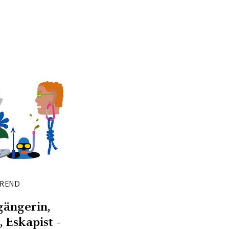
TREND
gängerin,
 Eskapist -