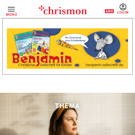
Direkt
zum
Inhalt
MENÜ
BENUTZERM