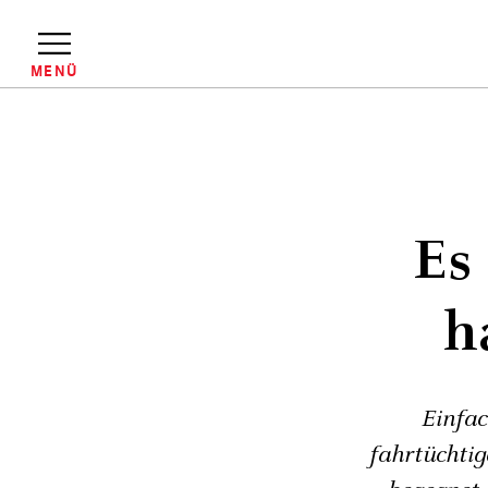
Direkt
zum
Inhalt
MENÜ
Pfadnavigation
Es 
h
Einfa
fahrtüchtig