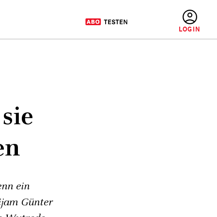
BENUTZERMENÜ
 sie
en
nn ein
rijam Günter