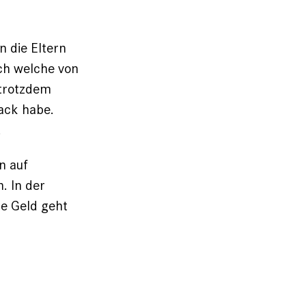
 die Eltern
ch welche von
trotzdem
ack ­habe.
.
n auf
. In der
ne Geld geht