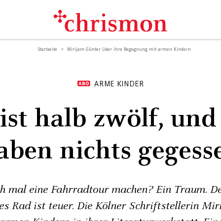
Startseite
Mirijam Günter über ihre Begegnung mit armen Kindern
ARME KINDER
ist halb zwölf, und
aben nichts gegess
ch mal eine Fahrradtour machen? Ein Traum. De
es Rad ist teuer. Die Kölner Schriftstellerin Mi