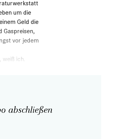
raturwerkstatt
Leben um die
seinem Geld die
d Gaspreisen,
ngst vor jedem
 weiß ich.
o abschließen