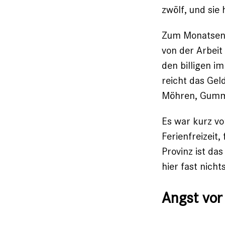
zwölf, und sie
Zum Monatsend
von der Arbei
den ­billigen i
reicht das Gel
Möhren, Gummib
Es war kurz v
Ferienfreizeit
Provinz ist da
hier fast nichts
Angst vor