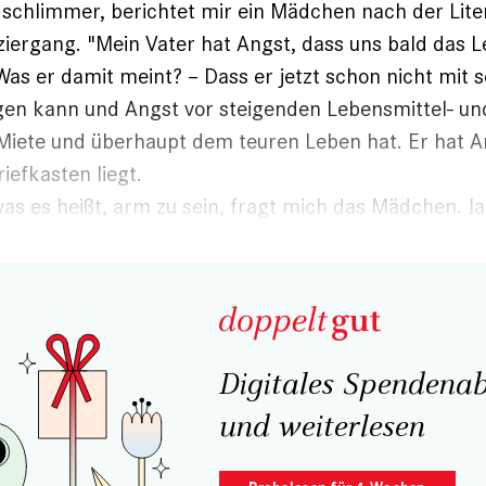
schlimmer, berichtet mir ein Mädchen nach der Lite
iergang. "Mein Vater hat Angst, dass uns bald das 
 Was er damit meint? – Dass er jetzt schon nicht mit 
gen kann und Angst vor steigenden Lebensmittel- un
Miete und überhaupt dem teuren Leben hat. Er hat A
riefkasten liegt.
was es heißt, arm zu sein, fragt mich das Mädchen. Ja,
Digitales Spendenab
und weiterlesen