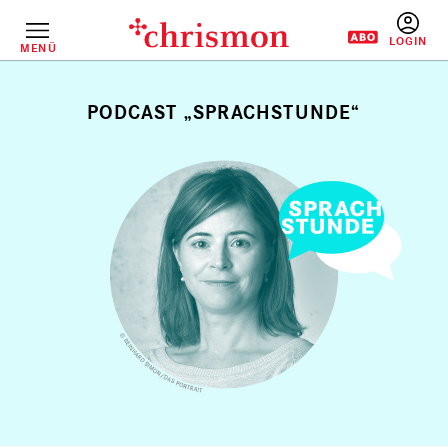
Direkt
zum
Inhalt
MENÜ
BENUTZERM