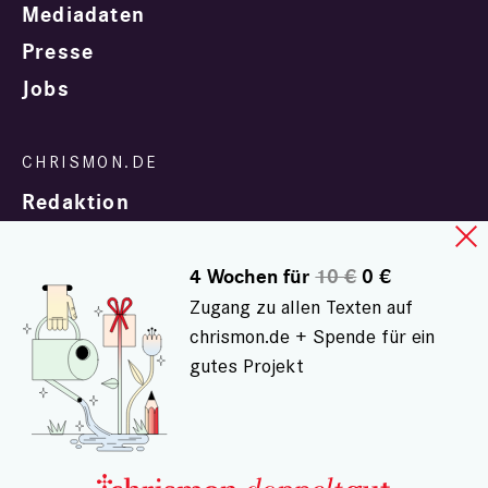
Mediadaten
Presse
Jobs
Redaktion
4 Wochen für
10 €
0 €
Zugang zu allen Texten auf
chrismon.de + Spende für ein
gutes Projekt
In Zusammenarbeit mit
evangelisch.de
© chrismon.de 2001 - 2026
Alle Rechte vorbehalten.