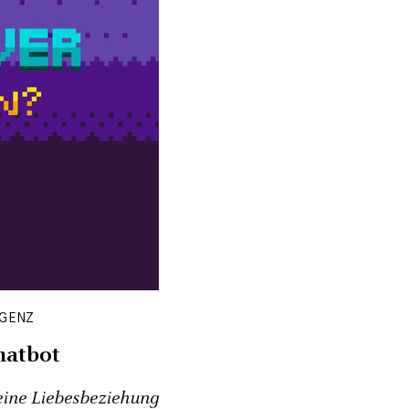
IGENZ
hatbot
eine Liebesbeziehung