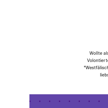
Wollte a
Volontier
"Westfälisc
lieb