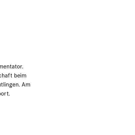
mentator.
chaft beim
utlingen. Am
port.