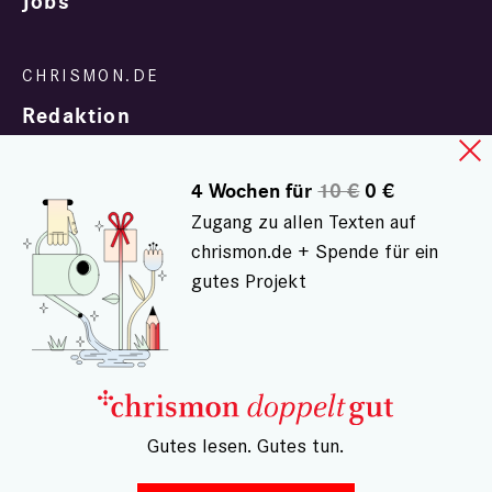
Jobs
Redaktion
4 Wochen für
10 €
0 €
Zugang zu allen Texten auf
chrismon.de + Spende für ein
gutes Projekt
In Zusammenarbeit mit
evangelisch.de
© chrismon.de 2001 - 2026
Alle Rechte vorbehalten.
– Gutes lesen. Gutes tun.