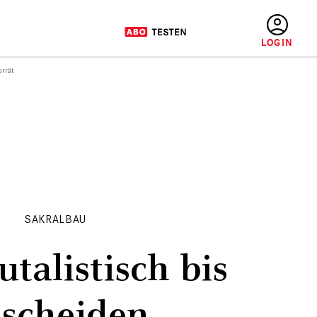
BENUTZERMENÜ
errät
SAKRALBAU
talistisch bis
scheiden