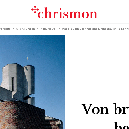
Startseite
Alle Kolumnen
Kulturbeutel
Was ein Buch über moderne Kirchenbauten in Köln v
Von bru
be