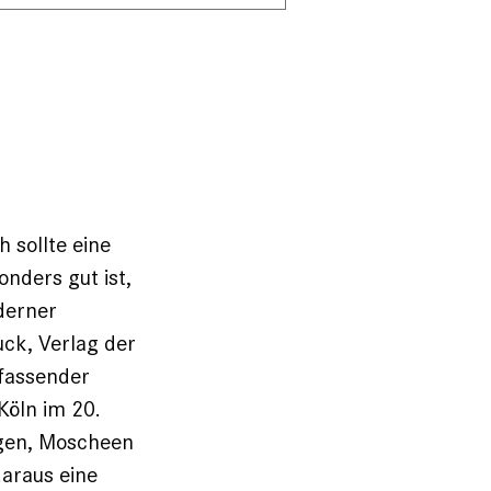
 sollte eine
onders gut ist,
derner
uck, Verlag der
mfassender
Köln im 20.
ogen, Moscheen
araus eine