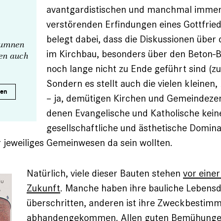
avantgardistischen und manchmal imme
verstörenden Erfindungen eines Gottfri
belegt dabei, dass die Diskussionen über
olumnen
im Kirchbau, besonders über den Beton-B
nen auch
noch lange nicht zu Ende geführt sind (z
Sondern es stellt auch die vielen kleinen
ren
– ja, demütigen Kirchen und Gemeindezen
denen Evangelische und Katholische kein
gesellschaftliche und ästhetische Domin
r jeweiliges Gemeinwesen da sein wollten.
Natürlich, viele dieser Bauten stehen
vor eine
Zukunft
. Manche haben ihre bauliche Lebens
überschritten, anderen ist ihre Zweckbestim
abhandengekommen. Allen guten Bemühunge