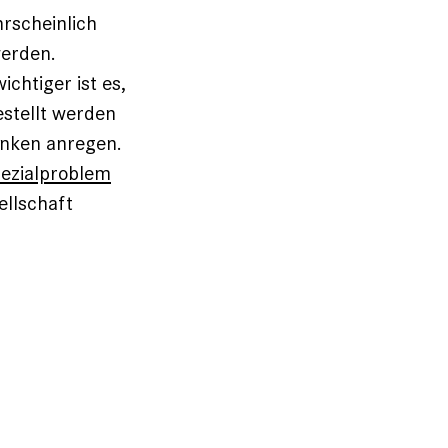
rscheinlich
werden.
ichtiger ist es,
estellt werden
enken anregen.
pezialproblem
ellschaft