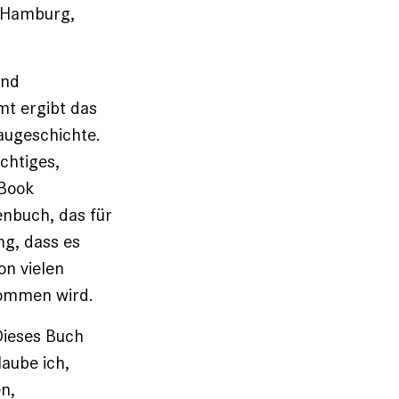
, Hamburg,
und
mt ergibt das
baugeschichte.
chtiges,
-Book
nbuch, das für
ng, dass es
on vielen
nommen wird.
Dieses Buch
laube ich,
en,