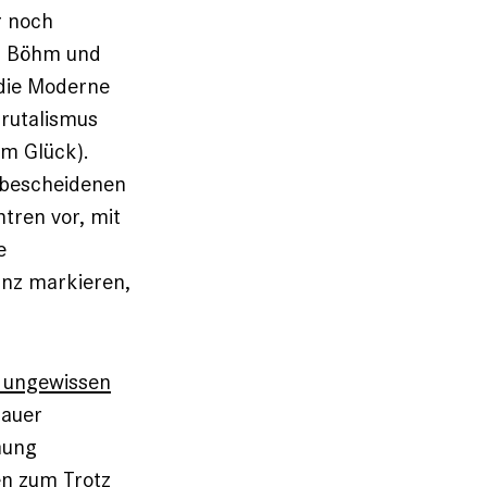
r noch
ed Böhm und
 die Moderne
rutalismus
um Glück).
, bescheidenen
tren vor, mit
e
anz markieren,
r ungewissen
dauer
mung
n zum Trotz