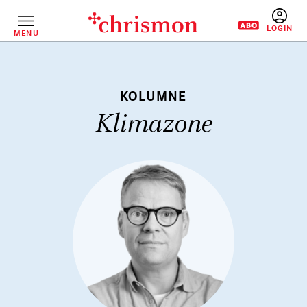
Direkt
zum
Inhalt
MENÜ
BENUTZERM
Klimazone