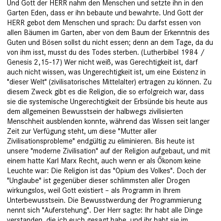
Und Gott der HERR nahm den Menschen und setzte ihn in den
Garten Eden, dass er ihn bebaute und bewahrte. Und Gott der
HERR gebot dem Menschen und sprach: Du darfst essen von
allen Bäumen im Garten, aber von dem Baum der Erkenntnis des
Guten und Bösen sollst du nicht essen; denn an dem Tage, da du
von ihm isst, musst du des Todes sterben. (Lutherbibel 1984 /
Genesis 2,15-17) Wer nicht weiß, was Gerechtigkeit ist, darf
auch nicht wissen, was Ungerechtigkeit ist, um eine Existenz in
"dieser Welt" (zivilisatorisches Mittelalter) ertragen zu können. Zu
diesem Zweck gibt es die Religion, die so erfolgreich war, dass
sie die systemische Ungerechtigkeit der Erbsünde bis heute aus
dem allgemeinen Bewusstsein der halbwegs zivilisierten
Menschheit ausblenden konnte, während das Wissen seit langer
Zeit zur Verfügung steht, um diese "Mutter aller
Zivilisationsprobleme" endgültig zu eliminieren. Bis heute ist
unsere "moderne Zivilisation" auf der Religion aufgebaut, und mit
einem hatte Karl Marx Recht, auch wenn er als Ökonom keine
Leuchte war: Die Religion ist das "Opium des Volkes". Doch der
"Unglaube" ist gegenüber dieser schlimmsten aller Drogen
wirkungslos, weil Gott existiert – als Programm in Ihrem
Unterbewusstsein. Die Bewusstwerdung der Programmierung
nennt sich "Auferstehung". Der Herr sagte: Ihr habt alle Dinge
verstanden, die ich euch gesagt habe, und ihr habt sie im