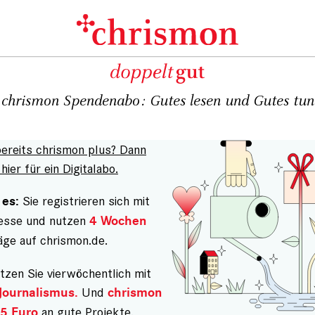
chrismon Spendenabo: Gutes lesen und Gutes tun
bereits chrismon plus? Dann
hier für ein Digitalabo.
Sie registrieren sich mit
 es:
resse und nutzen
4 Wochen
äge auf chrismon.de.
tzen Sie vierwöchentlich mit
Und
Journalismus.
chrismon
an gute Projekte.
5 Euro