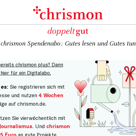
chrismon Spendenabo: Gutes lesen und Gutes tun
bereits chrismon plus? Dann
hier für ein Digitalabo.
Sie registrieren sich mit
 es:
resse und nutzen
4 Wochen
äge auf chrismon.de.
tzen Sie vierwöchentlich mit
Und
Journalismus.
chrismon
an gute Projekte.
5 Euro