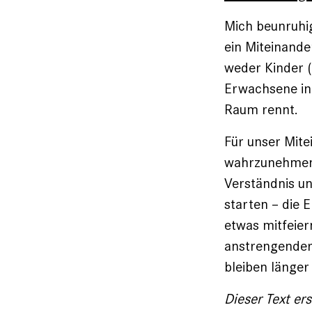
Mich beunruhig
ein Mit­einand
weder Kinder (
Erwach­sene i
Raum rennt.
Für unser Mit­
wahrzunehmen u
Verständnis un
starten – die 
etwas mitfeiern
anstrengender 
bleiben länger
Dieser Text er