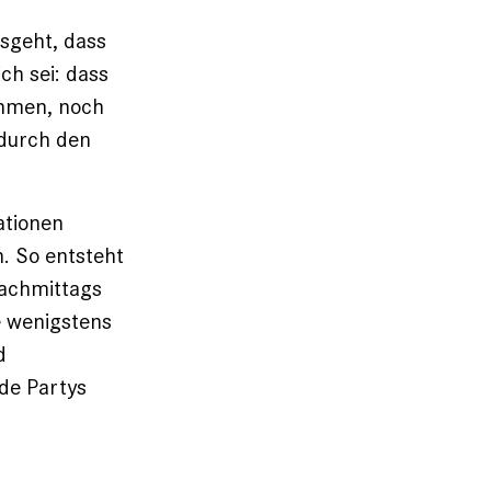
usgeht, dass
ch sei: dass
nehmen, noch
 durch den
ationen
. So entsteht
nachmittags
e wenigstens
d
de Partys