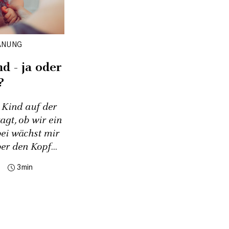
ANUNG
d - ja oder
?
 Kind auf der
agt, ob wir ein
bei wächst mir
er den Kopf...
3