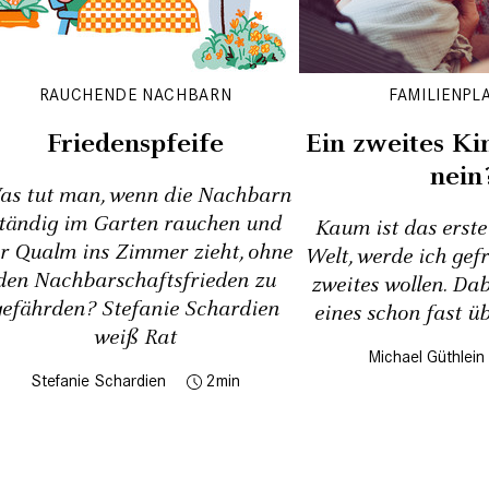
RAUCHENDE NACHBARN
FAMILIENPL
Friedenspfeife
Ein zweites Kin
nein
as tut man, wenn die Nachbarn
tändig im Garten rauchen und
Kaum ist das erste
r Qualm ins Zimmer zieht, ohne
Welt, werde ich gefr
den Nachbarschaftsfrieden zu
zweites wollen. Da
gefährden? Stefanie Schardien
eines schon fast üb
weiß Rat
Michael Güthlein
Stefanie Schardien
2