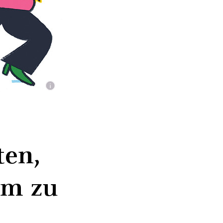
ten,
im zu