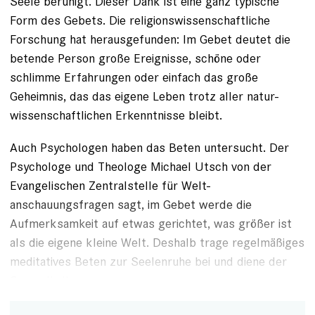
Seele beruhigt. Dieser Dank ist eine ganz typische
Form des Gebets. Die reli­gionswissenschaftliche
Forschung hat herausgefunden: Im Gebet deutet die
betende Person große Ereignisse, ­schöne oder
schlimme Erfahrungen oder einfach das große
Geheimnis, das das eigene Leben trotz aller natur­
wissenschaftlichen Erkenntnisse bleibt.
Auch Psychologen haben das ­Beten untersucht. Der
Psychologe und Theo­loge Michael Utsch von der
Evangelischen Zentralstelle für Welt­
anschauungsfragen sagt, im ­Gebet werde die
Aufmerksamkeit auf ­etwas gerichtet, was größer ist
als die eigene kleine Welt.
Deshalb trage regelmäßiges
meditatives Beten zur Seelenruhe bei und diene der
Gesundheit.