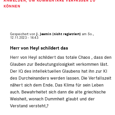
ANMELDEN
, UM KOMMENTARE VERFASSEN ZU
KÖNNEN
Gespeichert von
J. Jasmin (nicht registriert)
am So.,
12.11.2023 - 14:43
Antwort
auf
Herr von Heyl schildert das
von
Herr von Heyl schildert das totale Chaos , dass den
Ulrich
von
Glauben zur Bedeutungslosigkeit verkommen läst.
Heyl
Der IQ des intellektuellen Glaubens hat ihn zur KI
(nicht
des Durcheinanders werden lassen. Die Verfallszeit
registriert)
nähert sich dem Ende. Das Klima für sein Leben
auch. Bewahrheitet sich dann die alte griechische
Weisheit, wonach Dummheit glaubt und der
Verstand versteht,?