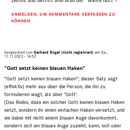
zeitlos und betrifft alle! Also der "Wahre Gott"!
registriert)
ANMELDEN
, UM KOMMENTARE VERFASSEN ZU
KÖNNEN
Gespeichert von
Gerhard Engel (nicht registriert)
am Sa.,
11.11.2023 - 16:52
"Gott setzt keinen blauen Haken"
"Gott setzt keinen blauen Haken"; dieser Satz sagt
(effektiv) mehr aus über die Person, die ihn zu
formulieren wagt, als über 'Gott'.
(Das Risiko, dass ein solcher Gott keinen blauen Haken
setzt, sondern ihr einen einfachen Haken versetzt, und
sie dabei mit nicht einem blauen Auge davonkommt,
sondern sich ein blaues Auge zuzieht, kann, soll oder