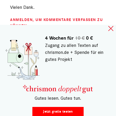
Vielen Dank.
ANMELDEN
, UM KOMMENTARE VERFASSEN ZU
KÖNNEN
4 Wochen für
10 €
0 €
Zugang zu allen Texten auf
chrismon.de + Spende für ein
Gespeichert von
wolfgang (nicht registriert)
am Di.,
14.11.2023 - 13:23
gutes Projekt
Antwort
auf
Ein Engel?
von
Ein Engel jubelt mir also unter, ich hätte
Gerhard
Engel
Verständnis von Gott ganz offentsichtlich dem
(nicht
vo einer bestimmten Art Automaten entspricht.
registriert)
– Gutes lesen. Gutes tun.
Das zeigt wieder einmal, auch ein Engel hat
keine Ahnung.
Jetzt gratis testen