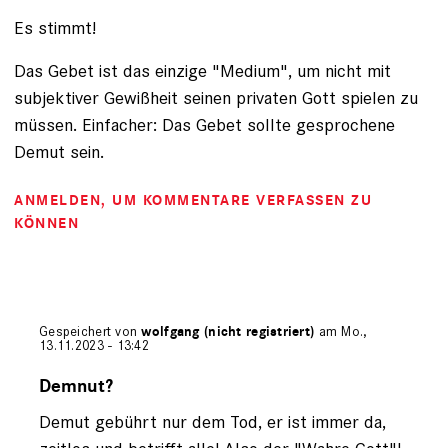
Es stimmt!
Das Gebet ist das einzige "Medium", um nicht mit
subjektiver Gewißheit seinen privaten Gott spielen zu
müssen. Einfacher: Das Gebet sollte gesprochene
Demut sein.
ANMELDEN
, UM KOMMENTARE VERFASSEN ZU
KÖNNEN
Gespeichert von
wolfgang (nicht registriert)
am Mo.,
13.11.2023 - 13:42
Antwort
auf
Demnut?
von
Demut gebührt nur dem Tod, er ist immer da,
Ockenga
(nicht