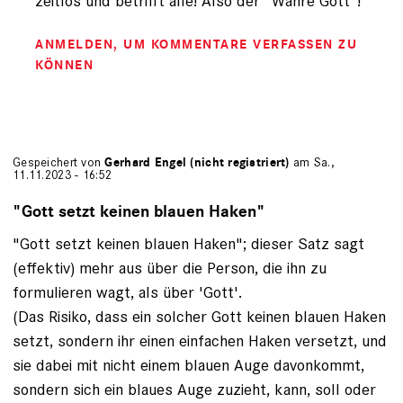
zeitlos und betrifft alle! Also der "Wahre Gott"!
registriert)
ANMELDEN
, UM KOMMENTARE VERFASSEN ZU
KÖNNEN
Gespeichert von
Gerhard Engel (nicht registriert)
am Sa.,
11.11.2023 - 16:52
"Gott setzt keinen blauen Haken"
"Gott setzt keinen blauen Haken"; dieser Satz sagt
(effektiv) mehr aus über die Person, die ihn zu
formulieren wagt, als über 'Gott'.
(Das Risiko, dass ein solcher Gott keinen blauen Haken
setzt, sondern ihr einen einfachen Haken versetzt, und
sie dabei mit nicht einem blauen Auge davonkommt,
sondern sich ein blaues Auge zuzieht, kann, soll oder