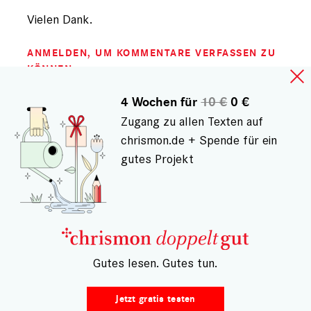
Vielen Dank.
ANMELDEN
, UM KOMMENTARE VERFASSEN ZU
KÖNNEN
4 Wochen für
10 €
0 €
Zugang zu allen Texten auf
chrismon.de + Spende für ein
Gespeichert von
wolfgang (nicht registriert)
am Di.,
14.11.2023 - 13:23
gutes Projekt
Antwort
auf
Ein Engel?
von
Ein Engel jubelt mir also unter, ich hätte
Gerhard
Engel
Verständnis von Gott ganz offentsichtlich dem
(nicht
vo einer bestimmten Art Automaten entspricht.
registriert)
– Gutes lesen. Gutes tun.
Das zeigt wieder einmal, auch ein Engel hat
keine Ahnung.
Jetzt gratis testen