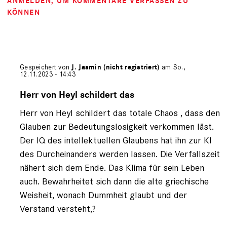
ANMELDEN
, UM KOMMENTARE VERFASSEN ZU
KÖNNEN
Gespeichert von
J. Jasmin (nicht registriert)
am So.,
12.11.2023 - 14:43
Antwort
auf
Herr von Heyl schildert das
von
Herr von Heyl schildert das totale Chaos , dass den
Ulrich
von
Glauben zur Bedeutungslosigkeit verkommen läst.
Heyl
Der IQ des intellektuellen Glaubens hat ihn zur KI
(nicht
des Durcheinanders werden lassen. Die Verfallszeit
registriert)
nähert sich dem Ende. Das Klima für sein Leben
auch. Bewahrheitet sich dann die alte griechische
Weisheit, wonach Dummheit glaubt und der
Verstand versteht,?