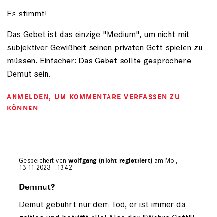
Es stimmt!
Das Gebet ist das einzige "Medium", um nicht mit
subjektiver Gewißheit seinen privaten Gott spielen zu
müssen. Einfacher: Das Gebet sollte gesprochene
Demut sein.
ANMELDEN
, UM KOMMENTARE VERFASSEN ZU
KÖNNEN
Gespeichert von
wolfgang (nicht registriert)
am Mo.,
13.11.2023 - 13:42
Antwort
auf
Demnut?
von
Demut gebührt nur dem Tod, er ist immer da,
Ockenga
(nicht