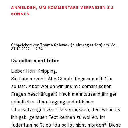
ANMELDEN
, UM KOMMENTARE VERFASSEN ZU
KÖNNEN
Gespeichert von
Thoms Spiewok (nicht registriert)
am Mo.,
31.10.2022 - 17:54
Antwort
auf
Du sollst nicht töten
von
Lieber Herr Knipping,
Andreas
Knipping
Sie haben recht. Alle Gebote beginnen mit "Du
(nicht
sollst". Aber wollen wir uns mit semantischen
registriert)
Fragen beschäftigen? Nach mehrtausendjähriger
mündlicher Übertragung und etlichen
Übersetzungen wäre es vermessen, den, wenn es
ihn gab, genauen Text kennen zu wollen. Im
Judentum heißt es "du sollst nicht morden". Diese