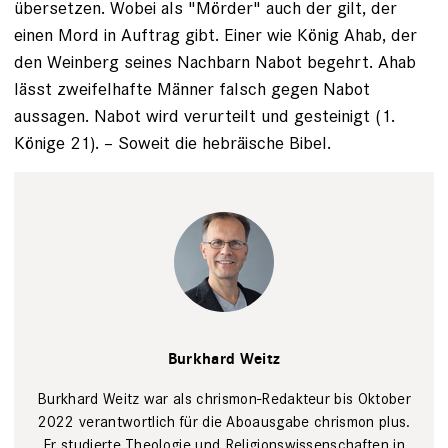
übersetzen. Wobei als "Mörder" auch der gilt, der
einen Mord in Auftrag gibt. Einer wie König Ahab, der
den Weinberg seines Nachbarn Nabot begehrt. Ahab
lässt zweifelhafte Männer falsch gegen Nabot
aussagen. Nabot wird verurteilt und gesteinigt (1.
Könige 21). – Soweit die hebräische Bibel.
Portrait
Burkhard
Burkhard Weitz
Weitz,
verantwortlicher
Redakteur für
Burkhard Weitz war als chrismon-Redakteur bis Oktober
chrismon
2022 verantwortlich für die Aboausgabe chrismon plus.
plus
Lena
Er studierte Theologie und Religionswissenschaften in