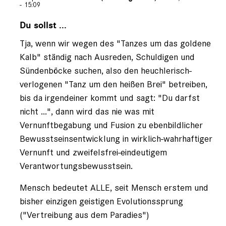
- 15:09
Antwort
auf
Du sollst ...
von
Tja, wenn wir wegen des "Tanzes um das goldene
Andreas
Knipping
Kalb" ständig nach Ausreden, Schuldigen und
(nicht
Sündenböcke suchen, also den heuchlerisch-
registriert)
verlogenen "Tanz um den heißen Brei" betreiben,
bis da irgendeiner kommt und sagt: "Du darfst
nicht ...", dann wird das nie was mit
Vernunftbegabung und Fusion zu ebenbildlicher
Bewusstseinsentwicklung in wirklich-wahrhaftiger
Vernunft und zweifelsfrei-eindeutigem
Verantwortungsbewusstsein.
Mensch bedeutet ALLE, seit Mensch erstem und
bisher einzigen geistigen Evolutionssprung
("Vertreibung aus dem Paradies")