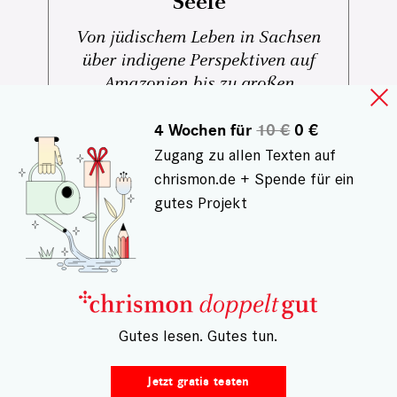
Seele
Von jüdischem Leben in Sachsen
über indigene Perspektiven auf
Amazonien bis zu großen
Musikfestivals und besonderen
Kulturreisen: Diese Tipps laden dazu
4 Wochen für
10 €
0 €
ein, Kultur bewusst zu erleben – nah
Zugang zu allen Texten auf
und fern, neugierig und offen.
chrismon.de + Spende für ein
gutes Projekt
– Gutes lesen. Gutes tun.
Jetzt gratis testen