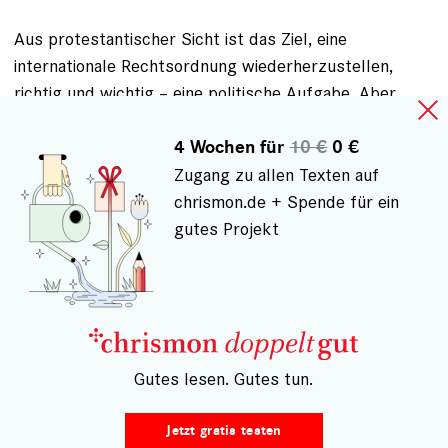
Aus protestantischer Sicht ist das Ziel, eine
internationale Rechtsordnung wiederherzustellen,
richtig und wichtig – eine politische Aufgabe. Aber
auch der Wunsch, mit der Ukraine auf der Seite der
Gerechtigkeit, des Guten zu stehen, ist überall groß.
4 Wochen für
10 €
0 €
Und klar: Wenn man schon einen solchen Krieg
Zugang zu allen Texten auf
unterstützt, dann soll es bitte auch ein gerechter
chrismon.de + Spende für ein
Krieg sein. Und die Kirche soll ihren Segen dazu
gutes Projekt
geben. Aber gerade in Deutschland haben die
evangelischen Kirchen im Laufe ihrer Geschichte eines
gelernt: So sehr der Freiheitskampf in der Ukraine
dazu beitragen mag, die Rechtsordnung
wiederherzustellen, so sehr scheuen sie sich, das
– Gutes lesen. Gutes tun.
Wort "gerecht" inflationär zu gebrauchen. Sie sollten
daher auch nach Ende jedes Krieges weiter an den
Jetzt gratis testen
unvollendeten Frieden erinnern.