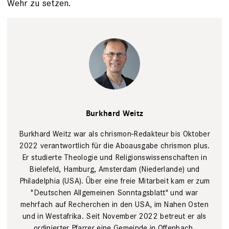
Wehr zu setzen.
Portrait
Burkhard
Burkhard Weitz
Weitz,
verantwortlicher
Redakteur für
Burkhard Weitz war als chrismon-Redakteur bis Oktober
chrismon
2022 verantwortlich für die Aboausgabe chrismon plus.
plus
Lena
Er studierte Theologie und Religionswissenschaften in
Uphoff
Bielefeld, Hamburg, Amsterdam (Niederlande) und
Philadelphia (USA). Über eine freie Mitarbeit kam er zum
"Deutschen Allgemeinen Sonntagsblatt" und war
mehrfach auf Recherchen in den USA, im Nahen Osten
und in Westafrika. Seit November 2022 betreut er als
ordinierter Pfarrer eine Gemeinde in Offenbach.