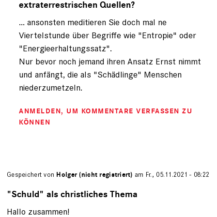
extraterrestrischen Quellen?
Jörg
Brand
... ansonsten meditieren Sie doch mal ne
(nicht
Viertelstunde über Begriffe wie "Entropie" oder
registriert)
"Energieerhaltungssatz".
Nur bevor noch jemand ihren Ansatz Ernst nimmt
und anfängt, die als "Schädlinge" Menschen
niederzumetzeln.
ANMELDEN
, UM KOMMENTARE VERFASSEN ZU
KÖNNEN
Gespeichert von
Holger (nicht registriert)
am Fr., 05.11.2021 - 08:22
"Schuld" als christliches Thema
Hallo zusammen!