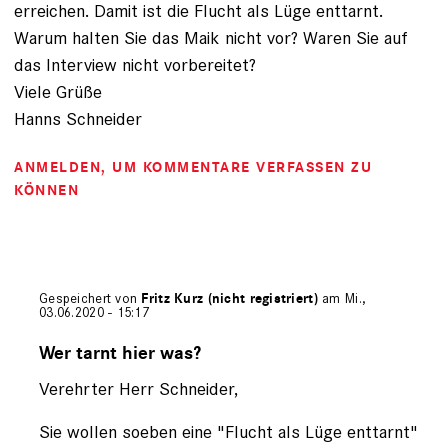
erreichen. Damit ist die Flucht als Lüge enttarnt.
Warum halten Sie das Maik nicht vor? Waren Sie auf
das Interview nicht vorbereitet?
Viele Grüße
Hanns Schneider
ANMELDEN
, UM KOMMENTARE VERFASSEN ZU
KÖNNEN
Gespeichert von
Fritz Kurz (nicht registriert)
am Mi.,
03.06.2020 - 15:17
Antwort
auf
Wer tarnt hier was?
von
Verehrter Herr Schneider,
Hanns
Schneider
(nicht
Sie wollen soeben eine "Flucht als Lüge enttarnt"