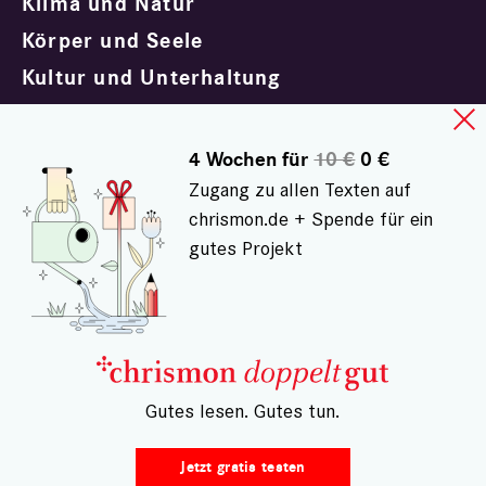
Klima und Natur
Körper und Seele
Kultur und Unterhaltung
Politik und Gesellschaft
Trauern und Trösten
4 Wochen für
10 €
0 €
Zugang zu allen Texten auf
chrismon.de + Spende für ein
gutes Projekt
Impressum
Datenschutz
Kontakt
AGB doppeltgut
– Gutes lesen. Gutes tun.
Widerrufsrecht
Vertrag widerrufen
Jetzt gratis testen