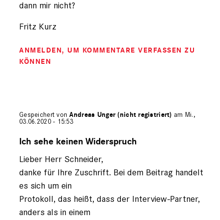
dann mir nicht?
Fritz Kurz
ANMELDEN
, UM KOMMENTARE VERFASSEN ZU
KÖNNEN
Gespeichert von
Andreas Unger (nicht registriert)
am Mi.,
03.06.2020 - 15:53
Antwort
auf
Ich sehe keinen Widerspruch
von
Lieber Herr Schneider,
Hanns
Schneider
danke für Ihre Zuschrift. Bei dem Beitrag handelt
(nicht
es sich um ein
registriert)
Protokoll, das heißt, dass der Interview-Partner,
anders als in einem