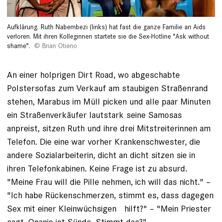
Aufklärung. Ruth Nabembezi (links) hat fast die ganze Familie an Aids
verloren. Mit ihren Kolleginnen startete sie die Sex-­Hotline "Ask without
shame".
Brian Otieno
An einer holprigen Dirt Road, wo abgeschabte
Polstersofas zum Verkauf am staubigen Straßenrand
stehen, Marabus im Müll picken und alle paar Minuten
ein Straßen­verkäufer lautstark seine Samosas
anpreist, sitzen Ruth und ihre drei ­Mit­streiterinnen am
Telefon. Die ­eine war vorher Krankenschwester, die
andere Sozialarbeiterin, dicht an dicht sitzen sie in
ihren Telefon­kabinen. Keine Frage ist zu absurd.
"Meine Frau will die ­Pille ­nehmen, ich will das nicht." –
"Ich habe Rücken­schmerzen, stimmt es, dass dagegen
Sex mit einer Kleinwüchsigen hilft?" – "Mein Priester
sagt, Onanie ist ­Sünde. Stimmt das?"