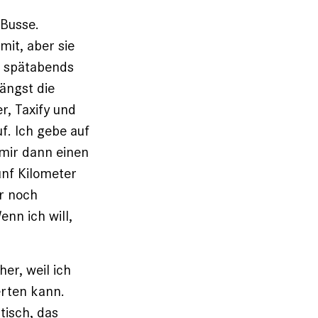
 Busse.
mit, aber sie
r spätabends
längst die
r, Taxify und
uf. Ich gebe auf
 mir dann einen
ünf Kilometer
ur noch
nn ich will,
her, weil ich
erten kann.
tisch, das