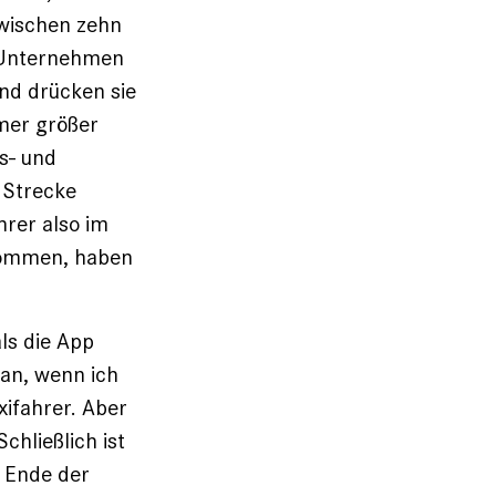
zwischen zehn
-Unternehmen
nd drücken sie
mer größer
s- und
 Strecke
hrer also im
kommen, haben
ls die App
 an, wenn ich
xifahrer. Aber
chließlich ist
n Ende der