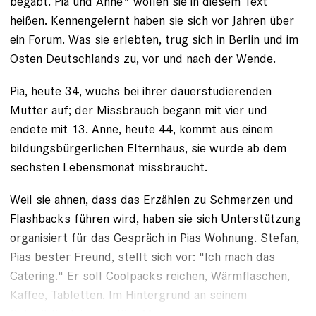
begabt. Pia und Anne* wollen sie in diesem Text
heißen. Kennengelernt haben sie sich vor Jahren über
ein Forum. Was sie erlebten, trug sich in Berlin und im
Osten Deutschlands zu, vor und nach der Wende.
Pia, heute 34, wuchs bei ihrer dauer­studierenden
Mutter auf; der Missbrauch begann mit vier und
endete mit 13. Anne, heute 44, kommt aus einem
bildungsbürgerlichen Elternhaus, sie wurde ab dem
sechsten Lebensmonat missbraucht.
Weil sie ahnen, dass das Erzählen zu Schmerzen und
Flashbacks ­führen wird, haben sie sich Unterstützung
organisiert für das Gespräch in Pias Wohnung. Stefan,
Pias bester Freund, stellt sich vor: "Ich mach das
Cate­ring." Er soll Coolpacks reichen, Wärmflaschen,
Kaffee, Tabletten. Im Hintergrund an seinem
Schreibtisch immer Pias Mann.