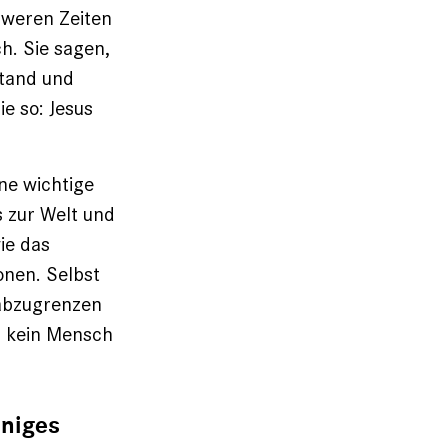
hweren Zeiten
h. Sie sagen,
stand und
ie so: Jesus
ne wichtige
s zur Welt und
ie das
onen. Selbst
 abzugrenzen
ch kein Mensch
nniges