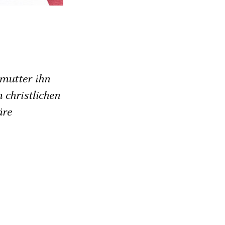
smutter ihn
 christlichen
äre