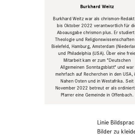
Burkhard
Burkhard Weitz
Weitz,
verantwortlicher
Redakteur für
Burkhard Weitz war als chrismon-Redakt
chrismon
bis Oktober 2022 verantwortlich für di
plus
Lena
Aboausgabe chrismon plus. Er studier
Uphoff
Theologie und Religionswissenschaften 
Bielefeld, Hamburg, Amsterdam (Niederla
und Philadelphia (USA). Über eine frei
Mitarbeit kam er zum "Deutschen
Allgemeinen Sonntagsblatt" und war
mehrfach auf Recherchen in den USA, 
Nahen Osten und in Westafrika. Seit
November 2022 betreut er als ordiniert
Pfarrer eine Gemeinde in Offenbach.
Linie Bildspra
Bilder zu klei