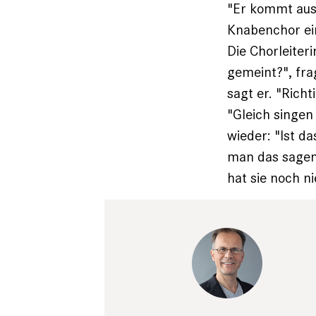
"Er kommt aus 
Knabenchor ein
Die Chorleiteri
gemeint?", fra
sagt er. "Richt
"Gleich singen 
wieder: "Ist da
man das sagen."
hat sie noch n
Portrait