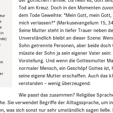
der göttlichen Familie. Da heißt es, Gott sel
Tod am Kreuz. Doch in den Momenten zuvor
dem Tode Geweihte: "Mein Gott, mein Gott,
eur
e
mich verlassen?" (Markusevangelium 15, 34
te
Seine Mutter steht in tiefer Trauer neben d
in
Unverständlich bleibt an dieser Szene: Wen
nde)
e
Sohn getrennte Personen, aber beide doch G
müsste der Sohn ja sein eigener Vater sein:
Vorstellung. Und wenn die Gottesmutter Mar
im
normaler Mensch, ein Geschöpf Gottes ist, 
er
seine eigene Mutter erschaffen. Auch das kl
verstanden – wenig überzeugend.
Wie passt das zusammen? Religiöse Sprache 
che. Sie verwendet Begriffe der Alltagssprache, um i
den, was sich sonst nur sehr umständlich sagen ließe.