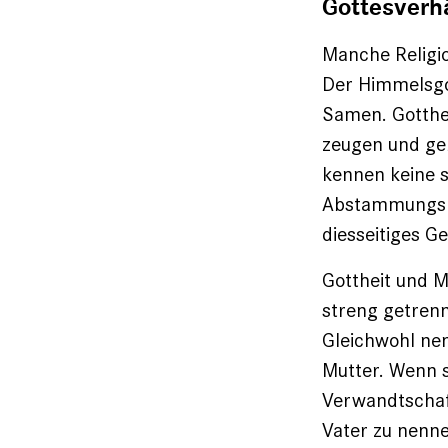
Gottesverh
Manche Religio
Der Himmelsgot
Samen. Gotthei
zeugen und ge
kennen keine 
Abstammungslin
diesseitiges G
Gottheit und M
streng getrenn
Gleichwohl ne
Mutter. Wenn s
Verwandtschaft
Vater zu nenne