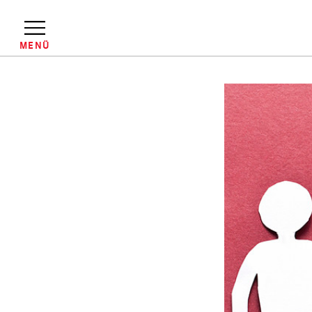
Direkt
zum
Inhalt
MENÜ
Pfadnavigation