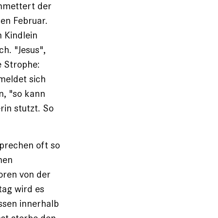
chmettert der
en Februar.
m Kindlein
ch. "Jesus",
e Strophe:
 meldet sich
in, "so kann
rin stutzt. So
sprechen oft so
inen
oren von der
tag wird es
ssen innerhalb