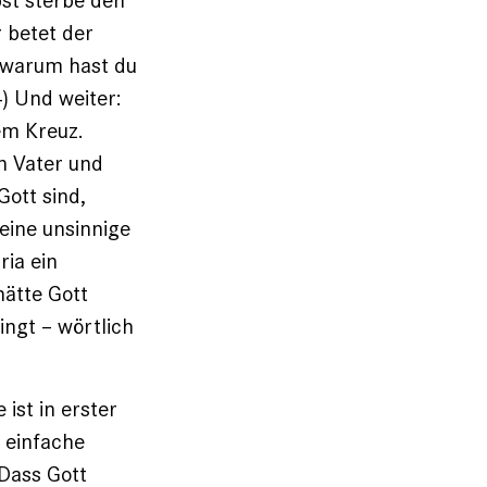
bst sterbe den
 betet der
 warum hast du
) Und weiter:
em Kreuz.
n Vater und
ott sind,
 eine unsinnige
ia ein
hätte Gott
ingt – wörtlich
ist in erster
n einfache
 Dass Gott