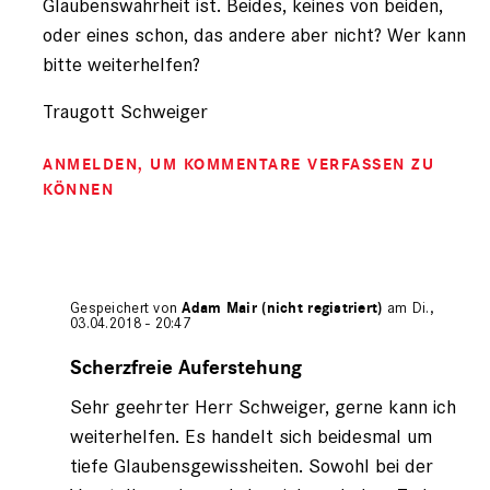
Glaubenswahrheit ist. Beides, keines von beiden,
oder eines schon, das andere aber nicht? Wer kann
bitte weiterhelfen?
Traugott Schweiger
ANMELDEN
, UM KOMMENTARE VERFASSEN ZU
KÖNNEN
Gespeichert von
Adam Mair (nicht registriert)
am Di.,
03.04.2018 - 20:47
Antwort
auf
Scherzfreie Auferstehung
von
Sehr geehrter Herr Schweiger, gerne kann ich
Traugott
Schweiger
weiterhelfen. Es handelt sich beidesmal um
(nicht
tiefe Glaubensgewissheiten. Sowohl bei der
registriert)