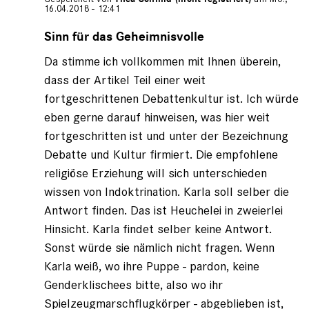
16.04.2018 - 12:41
Antwort
auf
Sinn für das Geheimnisvolle
von
Da stimme ich vollkommen mit Ihnen überein,
Adam
Mair
dass der Artikel Teil einer weit
(nicht
fortgeschrittenen Debattenkultur ist. Ich würde
registriert)
eben gerne darauf hinweisen, was hier weit
fortgeschritten ist und unter der Bezeichnung
Debatte und Kultur firmiert. Die empfohlene
religiöse Erziehung will sich unterschieden
wissen von Indoktrination. Karla soll selber die
Antwort finden. Das ist Heuchelei in zweierlei
Hinsicht. Karla findet selber keine Antwort.
Sonst würde sie nämlich nicht fragen. Wenn
Karla weiß, wo ihre Puppe - pardon, keine
Genderklischees bitte, also wo ihr
Spielzeugmarschflugkörper - abgeblieben ist,