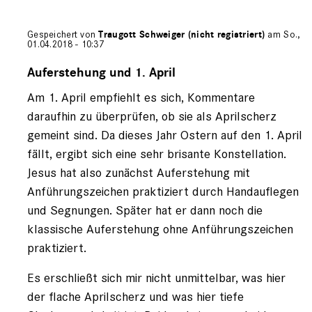
Gespeichert von
Traugott Schweiger (nicht registriert)
am So.,
01.04.2018 - 10:37
Antwort
auf
Auferstehung und 1. April
von
Am 1. April empfiehlt es sich, Kommentare
Paul
Haverkamp
daraufhin zu überprüfen, ob sie als Aprilscherz
(nicht
gemeint sind. Da dieses Jahr Ostern auf den 1. April
registriert)
fällt, ergibt sich eine sehr brisante Konstellation.
Jesus hat also zunächst Auferstehung mit
Anführungszeichen praktiziert durch Handauflegen
und Segnungen. Später hat er dann noch die
klassische Auferstehung ohne Anführungszeichen
praktiziert.
Es erschließt sich mir nicht unmittelbar, was hier
der flache Aprilscherz und was hier tiefe