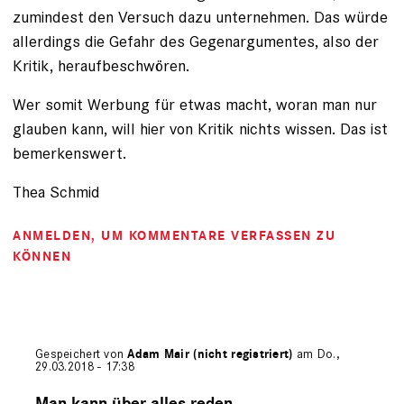
zumindest den Versuch dazu unternehmen. Das würde
allerdings die Gefahr des Gegenargumentes, also der
Kritik, heraufbeschwören.
Wer somit Werbung für etwas macht, woran man nur
glauben kann, will hier von Kritik nichts wissen. Das ist
bemerkenswert.
Thea Schmid
ANMELDEN
, UM KOMMENTARE VERFASSEN ZU
KÖNNEN
Gespeichert von
Adam Mair (nicht registriert)
am Do.,
29.03.2018 - 17:38
Antwort
auf
Man kann über alles reden.