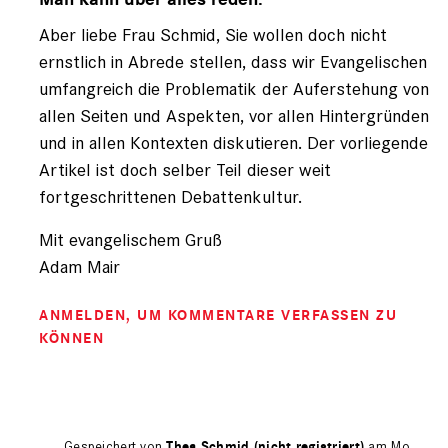
von
Aber liebe Frau Schmid, Sie wollen doch nicht
Thea
Schmid
ernstlich in Abrede stellen, dass wir Evangelischen
(nicht
umfangreich die Problematik der Auferstehung von
registriert)
allen Seiten und Aspekten, vor allen Hintergründen
und in allen Kontexten diskutieren. Der vorliegende
Artikel ist doch selber Teil dieser weit
fortgeschrittenen Debattenkultur.
Mit evangelischem Gruß
Adam Mair
ANMELDEN
, UM KOMMENTARE VERFASSEN ZU
KÖNNEN
Gespeichert von
Thea Schmid (nicht registriert)
am Mo.,