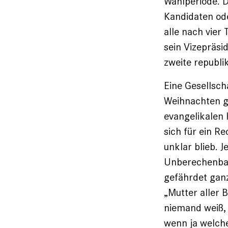
Wahlperiode. D
Kandidaten ode
alle nach vier
sein Vizepräsid
zweite republi
Eine Gesellscha
Weihnachten ge
evangelikalen 
sich für ein R
unklar blieb. J
Unberechenbar
gefährdet ganze
„Mutter aller 
niemand weiß, 
wenn ja welche