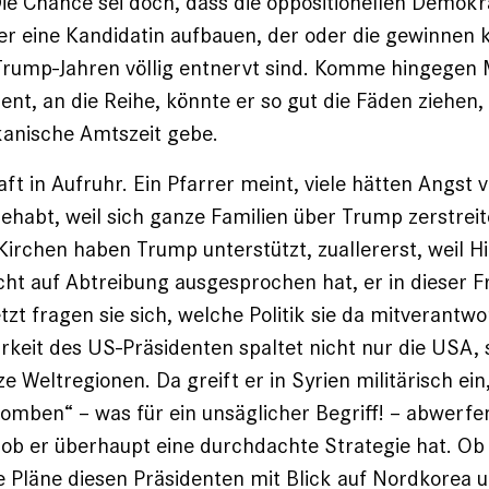
ie Chance sei doch, dass die oppositionellen Demokr
r eine Kandidatin aufbauen, der oder die gewinnen
 Trump-Jahren völlig entnervt sind. Komme hingegen 
ent, an ­die Reihe, könnte er so gut die Fäden ziehen,
kanische Amtszeit gebe.
ft in Aufruhr. Ein Pfarrer meint, viele hätten Angst 
habt, weil sich ganze ­Familien über Trump zerstreit
Kirchen haben Trump unterstützt, zuallererst, weil Hi
echt auf Abtreibung ausgesprochen hat, er in dieser 
etzt fragen sie sich, welche Politik sie da mitverantwo
keit des US-Präsidenten spaltet nicht nur die USA,
 Weltregionen. Da greift er in Syrien militärisch ein,
Bomben“ – was für ein unsäglicher Begriff! – abwerfe
ob er überhaupt eine durchdachte Strategie hat. O
 Pläne diesen Präsidenten mit Blick auf Nordkorea u