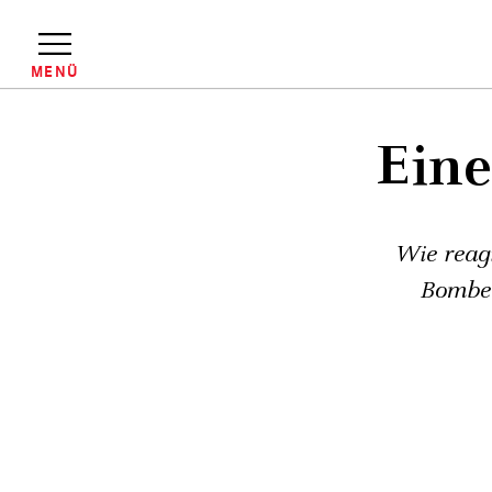
Direkt
zum
Inhalt
MENÜ
Pfadnavigation
Eine
Wie reag
Bomben