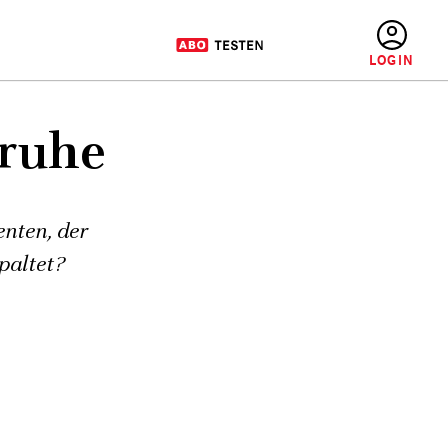
BENUTZERMENÜ
nruhe
nten, der
paltet?