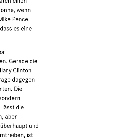
aten einen
 könne, wenn
Mike Pence,
 dass es eine
vor
en. Gerade die
llary Clinton
Frage dagegen
rten. Die
 sondern
 lässt die
n, aber
b überhaupt und
mtreiben, ist