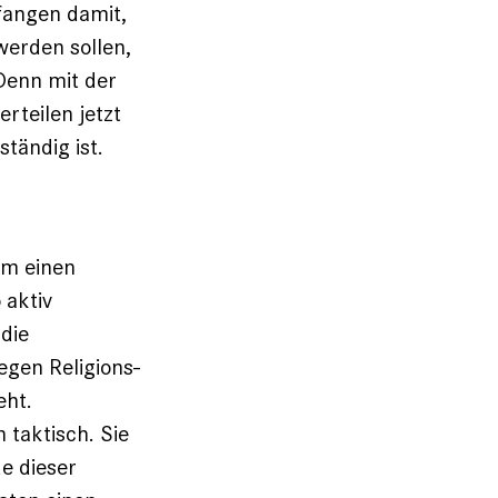
fangen damit,
werden sollen,
 Denn mit der
rteilen jetzt
ständig ist.
um einen
 aktiv
 die
egen Religions-
eht.
 taktisch. Sie
e dieser