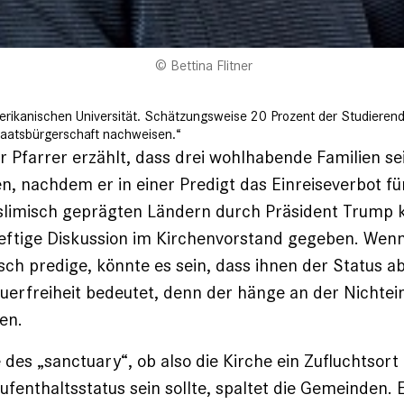
Bettina Flitner
merikanischen Universität. Schätzungsweise 20 Prozent der Studierend
 Staatsbürgerschaft nachweisen.“
er Pfarrer erzählt, dass drei wohlhabende Familien 
n, nachdem er in einer Predigt das Einreiseverbot 
limisch geprägten Ländern durch Präsident Trump kri
eftige Diskussion im Kirchenvorstand gegeben. Wenn
isch predige, könnte es sein, dass ihnen der Status a
uerfreiheit bedeutet, denn der hänge an der Nichte
en.
 des „sanctuary“, ob also die Kirche ein Zufluchtsor
ufenthaltsstatus sein sollte, spaltet die Gemeinden. 