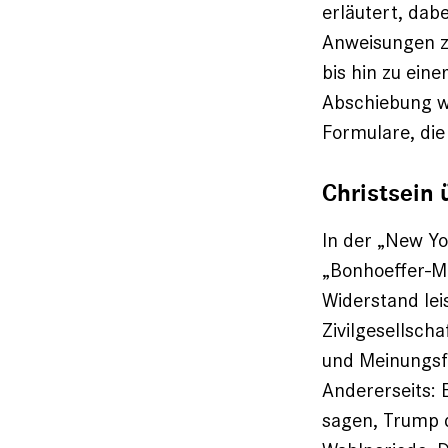
erläutert, dab
Anweisungen zu
bis hin zu ein
Abschiebung we
Formulare, die
Christsein 
In der „New Yo
„Bonhoeffer-Mo
Widerstand lei
Zivilgesellsch
und Meinungsfr
Andererseits: 
sagen, Trump d