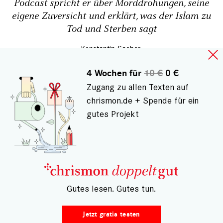
Podcast spricht er über Morddrohungen, seine
eigene Zuversicht und erklärt, was der Islam zu
Tod und Sterben sagt
Konstantin Sacher
4 Wochen für
10 €
0 €
Zugang zu allen Texten auf
chrismon.de + Spende für ein
gutes Projekt
Die Kommentarfunktion ist nur noch für
registrierte Nutzer verfügbar. Um einen
Leserkommentar schreiben zu können,
schließen
– Gutes lesen. Gutes tun.
Sie bitte ein Abo ab
, schreiben Sie uns eine Mail
an
leserpost@chrismon.de
oder diskutieren Sie
Jetzt gratis testen