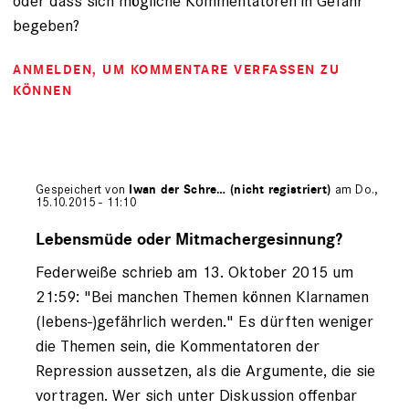
oder dass sich mögliche Kommentatoren in Gefahr
begeben?
ANMELDEN
, UM KOMMENTARE VERFASSEN ZU
KÖNNEN
Gespeichert von
Iwan der Schre… (nicht registriert)
am Do.,
15.10.2015 - 11:10
Antwort
auf
Lebensmüde oder Mitmachergesinnung?
von
Federweiße schrieb am 13. Oktober 2015 um
Federweiße
(nicht
21:59: "Bei manchen Themen können Klarnamen
registriert)
(lebens-)gefährlich werden." Es dürften weniger
die Themen sein, die Kommentatoren der
Repression aussetzen, als die Argumente, die sie
vortragen. Wer sich unter Diskussion offenbar