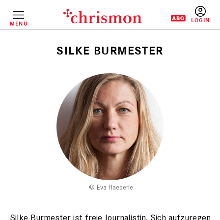
Direkt
zum
Inhalt
MENÜ
BENUTZERM
SILKE BURMESTER
Pfadnavigation
Eva Haeberle
Silke Burmester ist freie Journalistin. Sich aufzuregen