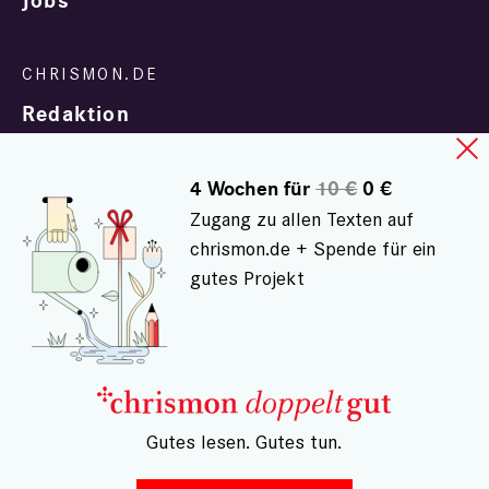
Jobs
Redaktion
4 Wochen für
10 €
0 €
Zugang zu allen Texten auf
chrismon.de + Spende für ein
gutes Projekt
In Zusammenarbeit mit
evangelisch.de
© chrismon.de 2001 - 2026
Alle Rechte vorbehalten.
– Gutes lesen. Gutes tun.