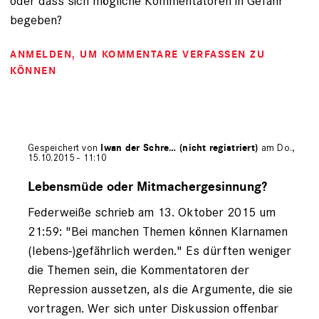
oder dass sich mögliche Kommentatoren in Gefahr
begeben?
ANMELDEN
, UM KOMMENTARE VERFASSEN ZU
KÖNNEN
Gespeichert von
Iwan der Schre… (nicht registriert)
am Do.,
15.10.2015 - 11:10
Antwort
auf
Lebensmüde oder Mitmachergesinnung?
von
Federweiße schrieb am 13. Oktober 2015 um
Federweiße
(nicht
21:59: "Bei manchen Themen können Klarnamen
registriert)
(lebens-)gefährlich werden." Es dürften weniger
die Themen sein, die Kommentatoren der
Repression aussetzen, als die Argumente, die sie
vortragen. Wer sich unter Diskussion offenbar