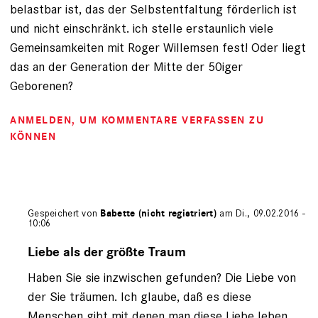
belastbar ist, das der Selbstentfaltung förderlich ist
und nicht einschränkt. ich stelle erstaunlich viele
Gemeinsamkeiten mit Roger Willemsen fest! Oder liegt
das an der Generation der Mitte der 50iger
Geborenen?
ANMELDEN
, UM KOMMENTARE VERFASSEN ZU
KÖNNEN
Gespeichert von
Babette (nicht registriert)
am Di., 09.02.2016 -
10:06
Antwort
auf
Liebe als der größte Traum
von
Haben Sie sie inzwischen gefunden? Die Liebe von
Gast
(nicht
der Sie träumen. Ich glaube, daß es diese
registriert)
Menschen gibt mit denen man diese Liebe leben