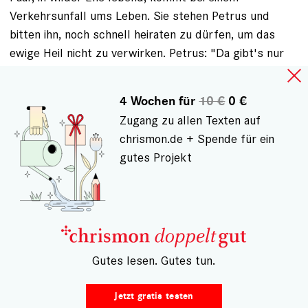
Verkehrsunfall ums Leben. Sie stehen Petrus und
bitten ihn, noch schnell heiraten zu dürfen, um das
ewige Heil nicht zu verwirken. Petrus: "Da gibt's nur
ein Problem. Wir hom koan Pfarrer hier heroben!"
Ich mag diesen bayerischen Humor, der die
4 Wochen für
10 €
0 €
Lebenslügen der irdischen Institutionen so treffend
Zugang zu allen Texten auf
auf den Punkt bringt. Gerade der Protestantismus
chrismon.de + Spende für ein
zeichnet sich mitunter durch eine Ungnädigkeit aus, die
gutes Projekt
mit der Gnade Gottes wohl nur schwer in Einklang zu
bringen ist. Der Herr gebe Roger die ewige Ruhe! Das
ewige Licht leuchte ihm!
ANMELDEN
, UM KOMMENTARE VERFASSEN ZU
KÖNNEN
– Gutes lesen. Gutes tun.
Jetzt gratis testen