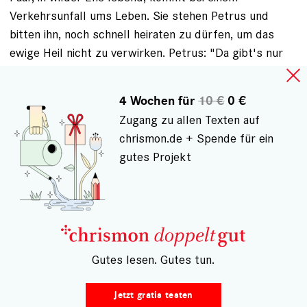
Verkehrsunfall ums Leben. Sie stehen Petrus und
bitten ihn, noch schnell heiraten zu dürfen, um das
ewige Heil nicht zu verwirken. Petrus: "Da gibt's nur
ein Problem. Wir hom koan Pfarrer hier heroben!"
Ich mag diesen bayerischen Humor, der die
4 Wochen für
10 €
0 €
Lebenslügen der irdischen Institutionen so treffend
Zugang zu allen Texten auf
auf den Punkt bringt. Gerade der Protestantismus
chrismon.de + Spende für ein
zeichnet sich mitunter durch eine Ungnädigkeit aus, die
gutes Projekt
mit der Gnade Gottes wohl nur schwer in Einklang zu
bringen ist. Der Herr gebe Roger die ewige Ruhe! Das
ewige Licht leuchte ihm!
ANMELDEN
, UM KOMMENTARE VERFASSEN ZU
KÖNNEN
– Gutes lesen. Gutes tun.
Jetzt gratis testen