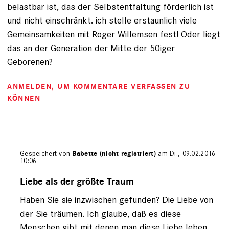
belastbar ist, das der Selbstentfaltung förderlich ist
und nicht einschränkt. ich stelle erstaunlich viele
Gemeinsamkeiten mit Roger Willemsen fest! Oder liegt
das an der Generation der Mitte der 50iger
Geborenen?
ANMELDEN
, UM KOMMENTARE VERFASSEN ZU
KÖNNEN
Gespeichert von
Babette (nicht registriert)
am Di., 09.02.2016 -
10:06
Antwort
auf
Liebe als der größte Traum
von
Haben Sie sie inzwischen gefunden? Die Liebe von
Gast
(nicht
der Sie träumen. Ich glaube, daß es diese
registriert)
Menschen gibt mit denen man diese Liebe leben